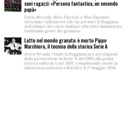
suoi ragazzi: «Persona fantastica, un secondo
papà»
Dario Morello, Nico Facciolo e Max Esposito
ricordano l’allenatore che ha portato la Reggiana
nell’olimpo del calcio italiano: «Ha fatto innamorare
tantissima gente dei granata»
Lutto nel mondo granata: è morto Pippo
Marchioro, il tecnico della storica Serie A
Aveva 90 anni. Guidò la Reggiana per sei stagioni,
dalla promozione in Serie B del 1989 alla prima
storica salita in A nel 1993, conquistando anche la
miracolosa salvezza a San Siro il 1° maggio 1994.