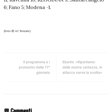
6; Fano 5; Modena -1.
(foto © AC Renate)
Il programma e i
Eberini: «Ripartiamo
pronostici della 11ª
dalle nostre certezze, in
giornata
attacco serve la svolta»
💬 Commenti