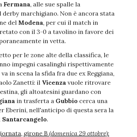
la
Fermana
, alle sue spalle la
l derby marchigiano. Non è ancora stata
one del
Modena
, per cui il match in
retato con il 3-0 a tavolino in favore dei
poraneamente in vetta.
to per le zone alte della classifica, le
nno impegni casalinghi rispettivamente
o
va in scena la sfida fra due ex Reggiana,
aolo Zanetti: il
Vicenza
vuole ritrovare
iestina, gli altoatesini guardano con
giana
in trasferta a
Gubbio
cerca una
r Eberini, nell'anticipo di questa sera la
l
Santarcangelo
.
giornata, girone B
(domenica 29 ottobre)
: