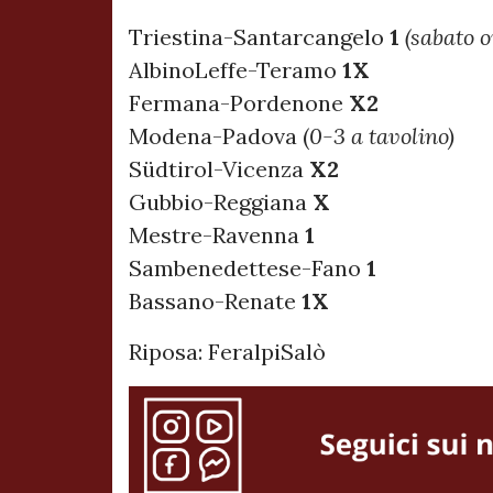
Triestina-Santarcangelo
1
(sabato o
AlbinoLeffe-Teramo
1X
Fermana-Pordenone
X2
Modena-Padova (
0-3 a tavolino)
Südtirol-Vicenza
X2
Gubbio-Reggiana
X
Mestre-Ravenna
1
Sambenedettese-Fano
1
Bassano-Renate
1X
Riposa: FeralpiSalò