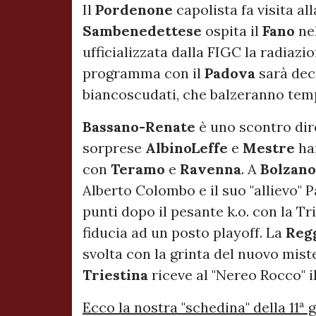
Il
Pordenone
capolista fa visita al
Sambenedettese
ospita il
Fano
ne
ufficializzata dalla FIGC la radiazi
programma con il
Padova
sarà dec
biancoscudati, che balzeranno tem
Bassano-Renate
è uno scontro diret
sorprese
AlbinoLeffe
e
Mestre
ha
con
Teramo
e
Ravenna
. A
Bolzan
Alberto Colombo e il suo "allievo" P
punti dopo il pesante k.o. con la Tr
fiducia ad un posto playoff. La
Reg
svolta con la grinta del nuovo miste
Triestina
riceve al "Nereo Rocco" i
Ecco la nostra "schedina" della 11ª 