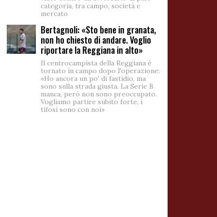
categoria, tra campo, società e
mercato
Bertagnoli: «Sto bene in granata,
non ho chiesto di andare. Voglio
riportare la Reggiana in alto»
Il centrocampista della Reggiana è
tornato in campo dopo l'operazione:
«Ho ancora un po' di fastidio, ma
sono sulla strada giusta. La Serie B
manca, però non sono preoccupato.
Vogliamo partire subito forte, i
tifosi sono con noi»