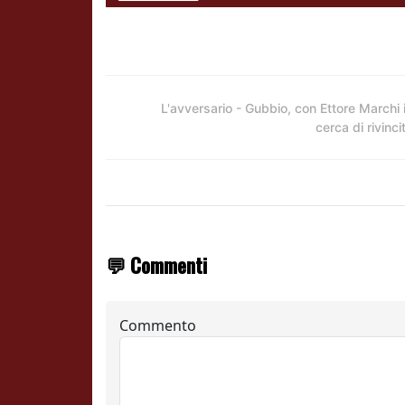
L'avversario - Gubbio, con Ettore Marchi 
cerca di rivinci
💬 Commenti