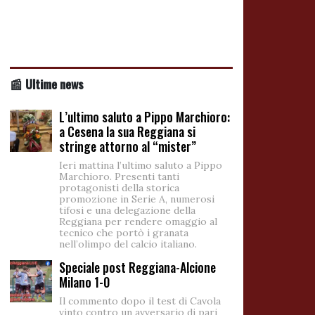
📰 Ultime news
L’ultimo saluto a Pippo Marchioro:
a Cesena la sua Reggiana si
stringe attorno al “mister”
Ieri mattina l’ultimo saluto a Pippo
Marchioro. Presenti tanti
protagonisti della storica
promozione in Serie A, numerosi
tifosi e una delegazione della
Reggiana per rendere omaggio al
tecnico che portò i granata
nell’olimpo del calcio italiano.
Speciale post Reggiana-Alcione
Milano 1-0
Il commento dopo il test di Cavola
vinto contro un avversario di pari