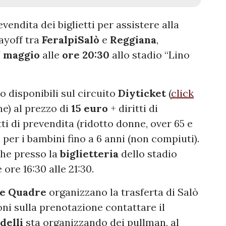
evendita dei biglietti per assistere alla
layoff tra
FeralpiSalò
e
Reggiana
,
7 maggio
alle
ore 20:30
allo stadio “Lino
 disponibili sul circuito
Diyticket
(
click
ne) al prezzo di
15 euro
+ diritti di
tti di prevendita (ridotto donne, over 65 e
o per i bambini fino a 6 anni (non compiuti).
che presso la
biglietteria
dello stadio
 ore 16:30 alle 21:30.
te Quadre
organizzano la trasferta di Salò
ni sulla prenotazione contattare il
delli
sta organizzando dei pullman, al