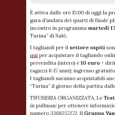
È attiva dalle ore 15:00 di oggi la pr
gara d'andata dei quarti di finale p
incontro in programma
martedì 1
Turina” di Salò.
I tagliandi per il
settore ospiti
sono
qui
per acquistare il tagliando onli
prevendita (intero) e
10 euro
+ diri
ragazzi 6-17 anni); ingresso gratuit
I tagliandi saranno acquistabili an
“Turina” il giorno della partita dalle
TIFOSERIA ORGANIZZATA. Le
Tes
in pullman: per ottenere informazio
numero
3388257272
. Il
Gruppo Van