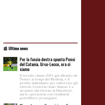
📰 Ultime news
Per la fascia destra spunta Ponsi
del Catania. Urso-Lecco, ora ci
siamo
Il terzino classe 2001, già allenato da
Tesser ai tempi del Modena, è il
profilo individuato per rinforzare gli
esterni. L'esterno italo-danese è a
un passo dal ritorno in bluceleste,
ma le operazioni con i lombardi
potrebbero proseguire.