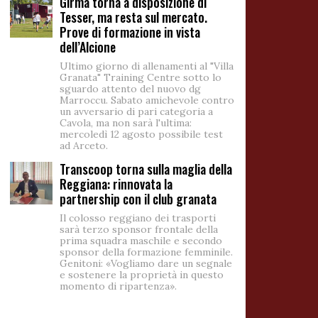
Girma torna a disposizione di
Tesser, ma resta sul mercato.
Prove di formazione in vista
dell’Alcione
Ultimo giorno di allenamenti al "Villa
Granata" Training Centre sotto lo
sguardo attento del nuovo dg
Marroccu. Sabato amichevole contro
un avversario di pari categoria a
Cavola, ma non sarà l'ultima:
mercoledì 12 agosto possibile test
ad Arceto.
Transcoop torna sulla maglia della
Reggiana: rinnovata la
partnership con il club granata
Il colosso reggiano dei trasporti
sarà terzo sponsor frontale della
prima squadra maschile e secondo
sponsor della formazione femminile.
Genitoni: «Vogliamo dare un segnale
e sostenere la proprietà in questo
momento di ripartenza».