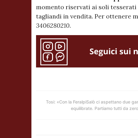
momento riservati ai soli tesserati
tagliandi in vendita. Per ottenere 
3406280210
.
Tosi: «Con la FeralpiSalò ci aspettano due ga
equilibrate. Partiamo tutti da zer