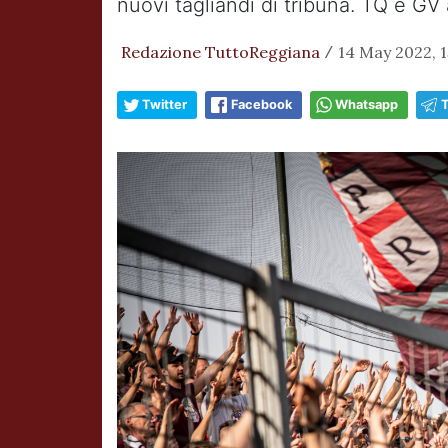
nuovi tagliandi di tribuna. TQ e GV
Redazione TuttoReggiana
14 May 2022, 1
/
Twitter
Facebook
Whatsapp