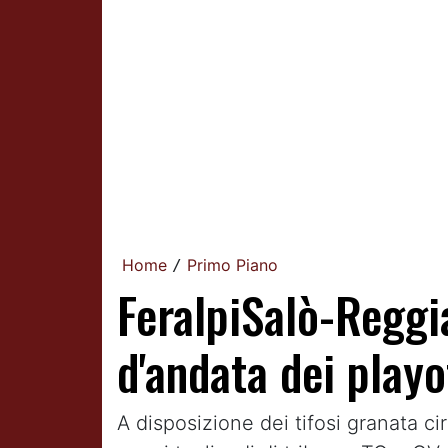
Home
Primo Piano
/
FeralpiSalò-Reggia
d'andata dei playo
A disposizione dei tifosi granata cir