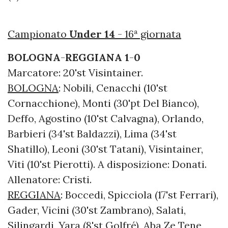
Campionato
Under 14
- 16ª giornata
BOLOGNA
-
REGGIANA
1
-
0
Marcatore: 20'st Visintainer.
BOLOGNA
: Nobili, Cenacchi (10'st
Cornacchione), Monti (30'pt Del Bianco),
Deffo, Agostino (10'st Calvagna), Orlando,
Barbieri (34'st Baldazzi), Lima (34'st
Shatillo), Leoni (30'st Tatani), Visintainer,
Viti (10'st Pierotti). A disposizione: Donati.
Allenatore: Cristi.
REGGIANA
: Boccedi, Spicciola (17'st Ferrari),
Gader, Vicini (30'st Zambrano), Salati,
Silingardi, Yara (8'st Golfré), Aba Ze Tene