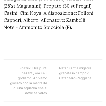
(28'st Magnanini), Propato (30'st Fregni),
Casini, Cini Noya. A disposizione: Folloni,
Capperi, Alberti. Allenatore: Zambelli.
Note - Ammonito Spicciola (R).
Rozzio: «Tre punti
Natan Girma migliore
pesanti, ora ce li
granata in campo di
godiamo. Abbiamo
Catanzaro-Reggiana
giocato con la mentalità
di una squadra che si
deve salvare»