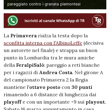
pareggiato contro i granata piemontesi
La
Primavera
rialza la testa dopo la
sconfitta interna con l'AlbinoLeffe
(decisiva
un autorete nel finale) e strappa un buon
punto in Lombardia tra le mura amiche
della
FeralpiSalò
: pareggio a reti bianche
per i ragazzi di
Andrea Costa
. Nel girone A
del campionato Primavera 2 la Regia
mantiene l'
ottavo posto
con
30 punti
rimanendo a 6 distanze di lunghezza dai
playoff
e con un importante +9 sui
playout
.
Sabato 16 marzo appuntamento in casa