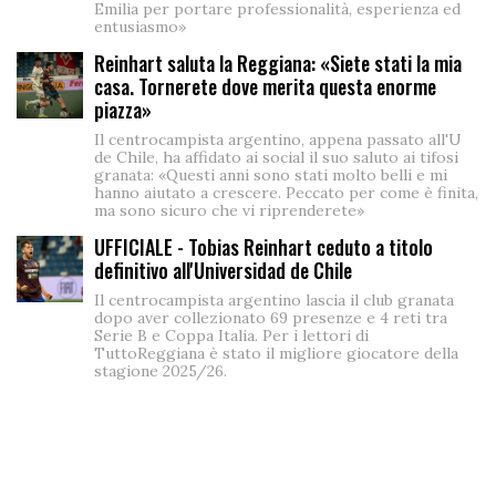
Emilia per portare professionalità, esperienza ed
entusiasmo»
Reinhart saluta la Reggiana: «Siete stati la mia
casa. Tornerete dove merita questa enorme
piazza»
Il centrocampista argentino, appena passato all'U
de Chile, ha affidato ai social il suo saluto ai tifosi
granata: «Questi anni sono stati molto belli e mi
hanno aiutato a crescere. Peccato per come è finita,
ma sono sicuro che vi riprenderete»
UFFICIALE - Tobias Reinhart ceduto a titolo
definitivo all'Universidad de Chile
Il centrocampista argentino lascia il club granata
dopo aver collezionato 69 presenze e 4 reti tra
Serie B e Coppa Italia. Per i lettori di
TuttoReggiana è stato il migliore giocatore della
stagione 2025/26.