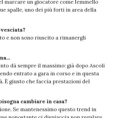
 nel marcare un giocatore come Iemmello
ue spalle, uno dei più forti in area della
ovesciata?
ato e non sono riuscito a rimanergli
ima…
ento dà sempre il massimo: già dopo Ascoli
endo entrato a gara in corso e in questa
à. È giusto che faccia prestazioni del
 bisogna cambiare in casa?
ione. Se mantenessimo questo trend in
ne nonostante ci dispiaccia non regalare