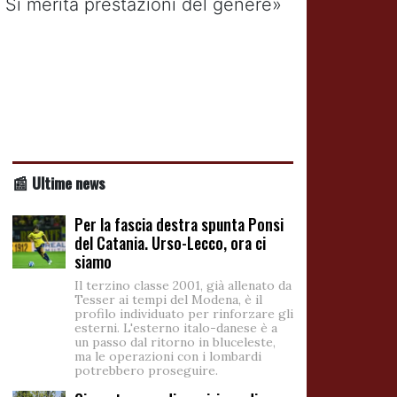
 Si merita prestazioni del genere»
📰 Ultime news
Per la fascia destra spunta Ponsi
del Catania. Urso-Lecco, ora ci
siamo
Il terzino classe 2001, già allenato da
Tesser ai tempi del Modena, è il
profilo individuato per rinforzare gli
esterni. L'esterno italo-danese è a
un passo dal ritorno in bluceleste,
ma le operazioni con i lombardi
potrebbero proseguire.