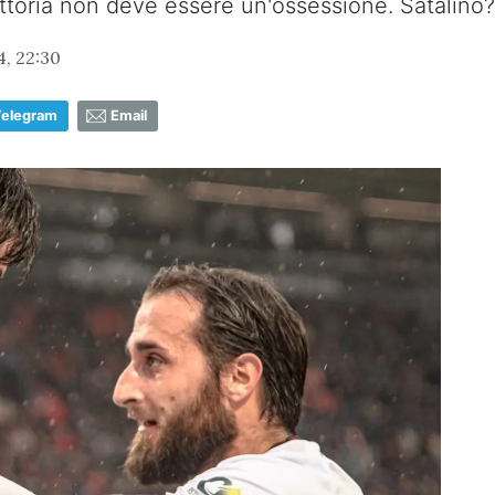
ttoria non deve essere un'ossessione. Satalino?
, 22:30
Telegram
Email