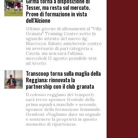
Girma torna a disposizione di
Tesser, ma resta sul mercato.
Prove di formazione in vista
dell’Alcione
Ultimo giorno di allenamenti al "Villa
Granata" Training Centre sotto lo
sguardo attento del nuovo dg
Marroccu. Sabato amichevole contro
un avversario di pari categoria a
Cavola, ma non sarà l'ultima:
mercoledì 12 agosto possibile test
ad Arceto.
Transcoop torna sulla maglia della
Reggiana: rinnovata la
partnership con il club granata
Il colosso reggiano dei trasporti
sarà terzo sponsor frontale della
prima squadra maschile e secondo
sponsor della formazione femminile.
Genitoni: «Vogliamo dare un segnale
e sostenere la proprietà in questo
momento di ripartenza».