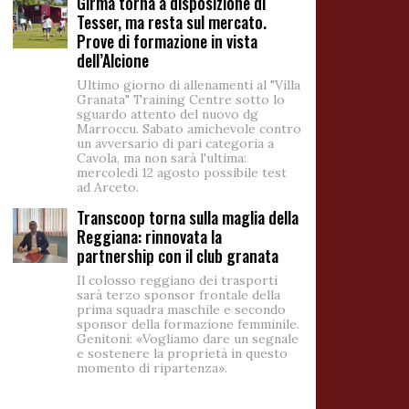
Girma torna a disposizione di
Tesser, ma resta sul mercato.
Prove di formazione in vista
dell’Alcione
Ultimo giorno di allenamenti al "Villa
Granata" Training Centre sotto lo
sguardo attento del nuovo dg
Marroccu. Sabato amichevole contro
un avversario di pari categoria a
Cavola, ma non sarà l'ultima:
mercoledì 12 agosto possibile test
ad Arceto.
Transcoop torna sulla maglia della
Reggiana: rinnovata la
partnership con il club granata
Il colosso reggiano dei trasporti
sarà terzo sponsor frontale della
prima squadra maschile e secondo
sponsor della formazione femminile.
Genitoni: «Vogliamo dare un segnale
e sostenere la proprietà in questo
momento di ripartenza».