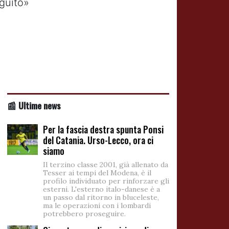
eguito»
📰 Ultime news
Per la fascia destra spunta Ponsi
del Catania. Urso-Lecco, ora ci
siamo
Il terzino classe 2001, già allenato da
Tesser ai tempi del Modena, è il
profilo individuato per rinforzare gli
esterni. L'esterno italo-danese è a
un passo dal ritorno in bluceleste,
ma le operazioni con i lombardi
potrebbero proseguire.