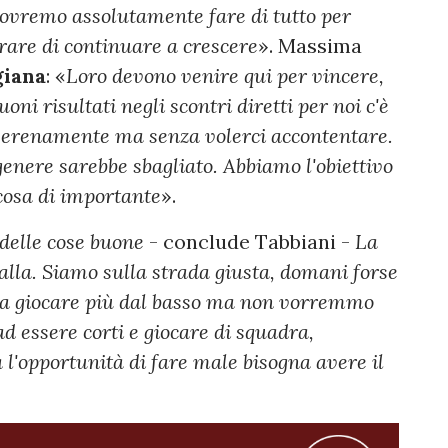
dovremo assolutamente fare di tutto per
rare di continuare a crescere
». Massima
iana
: «
Loro devono venire qui per vincere,
ni risultati negli scontri diretti per noi c'è
 serenamente ma senza volerci accontentare.
enere sarebbe sbagliato. Abbiamo l'obiettivo
cosa di importante
».
 delle cose buone
- conclude Tabbiani -
La
lla. Siamo sulla strada giusta, domani forse
ti a giocare più dal basso ma non vorremmo
d essere corti e giocare di squadra,
 l'opportunità di fare male bisogna avere il