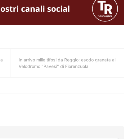
na
In arrivo mille tifosi da Reggio: esodo granata al
Velodromo "Pavesi" di Fiorenzuola