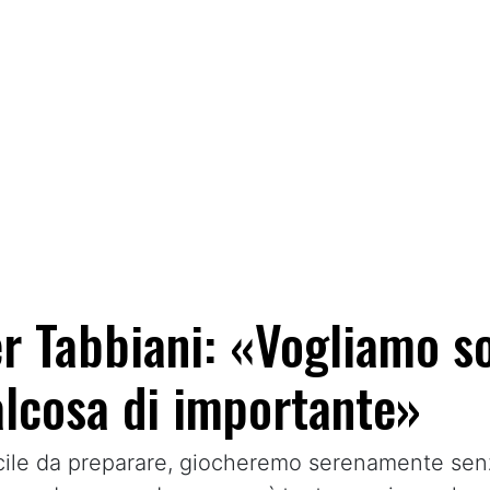
er Tabbiani: «Vogliamo s
alcosa di importante»
acile da preparare, giocheremo serenamente senz