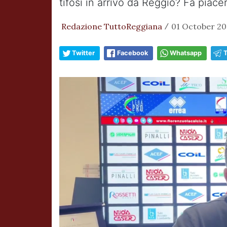
tifosi in arrivo da Reggio? Fa piac
Redazione TuttoReggiana
01 October 202
/
Twitter
Facebook
Whatsapp