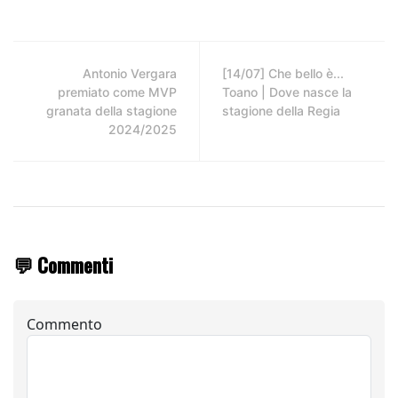
Antonio Vergara
[14/07] Che bello è...
premiato come MVP
Toano | Dove nasce la
granata della stagione
stagione della Regia
2024/2025
💬 Commenti