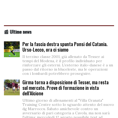
📰 Ultime news
Per la fascia destra spunta Ponsi del Catania.
Urso-Lecco, ora ci siamo
Il terzino classe 2001, già allenato da Tesser ai
tempi del Modena, è il profilo individuato per
rinforzare gli esterni. L'esterno italo-danese è a un
passo dal ritorno in bluceleste, ma le operazioni
con i lombardi potrebbero proseguire.
Girma torna a disposizione di Tesser, ma resta
sul mercato. Prove di formazione in vista
dell’Alcione
Ultimo giorno di allenamenti al "Villa Granata"
Training Centre sotto lo sguardo attento del nuovo
dg Marroccu. Sabato amichevole contro un
avversario di pari categoria a Cavola, ma non sarà
l'ultima: mercoledì 12 agosto possibile test ad