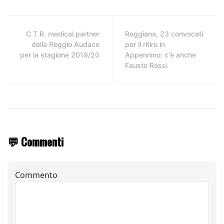
C.T.R. medical partner
Reggiana, 23 convocati
della Reggio Audace
per il ritiro in
per la stagione 2019/20
Appennino: c'è anche
Fausto Rossi
💬 Commenti