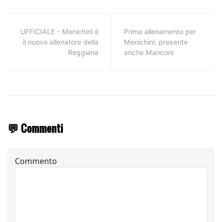
UFFICIALE - Menichini è
Primo allenamento per
il nuovo allenatore della
Menichini, presente
Reggiana
anche Manconi
💬 Commenti