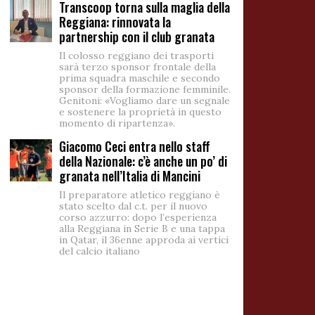
Transcoop torna sulla maglia della
Reggiana: rinnovata la
partnership con il club granata
Il colosso reggiano dei trasporti
sarà terzo sponsor frontale della
prima squadra maschile e secondo
sponsor della formazione femminile.
Genitoni: «Vogliamo dare un segnale
e sostenere la proprietà in questo
momento di ripartenza».
Giacomo Ceci entra nello staff
della Nazionale: c’è anche un po’ di
granata nell’Italia di Mancini
Il preparatore atletico reggiano è
stato scelto dal c.t. per il nuovo
corso azzurro: dopo l’esperienza
alla Reggiana in Serie B e una tappa
in Qatar, il 36enne approda ai vertici
del calcio italiano