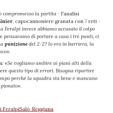
 compromesso la partita
- l'analisi
tinier
, capocannoniere granata con 7 reti -
a Feralpi invece abbiamo accusato il colpo
e pensavamo di portare a casa i tre punti, ci
La
punizione
del 2-2? Io ero in barriera, la
nco
».
a: «
Se vogliamo ambire ai piani alti della
e questo tipo di errori. Bisogna ripartire
campo perché la squadra sta bene e mancano
mpionato
».
di FeralpiSalò-Reggiana