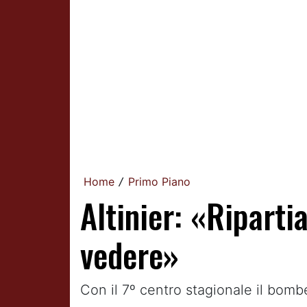
Home
Primo Piano
/
Altinier: «Ripart
vedere»
Con il 7º centro stagionale il bom