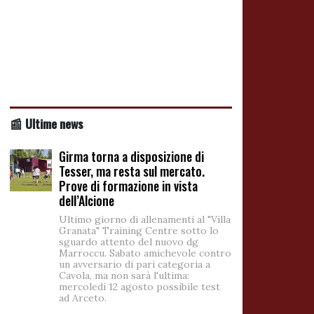
📰 Ultime news
Girma torna a disposizione di
Tesser, ma resta sul mercato.
Prove di formazione in vista
dell’Alcione
Ultimo giorno di allenamenti al "Villa
Granata" Training Centre sotto lo
sguardo attento del nuovo dg
Marroccu. Sabato amichevole contro
un avversario di pari categoria a
Cavola, ma non sarà l'ultima:
mercoledì 12 agosto possibile test
ad Arceto.