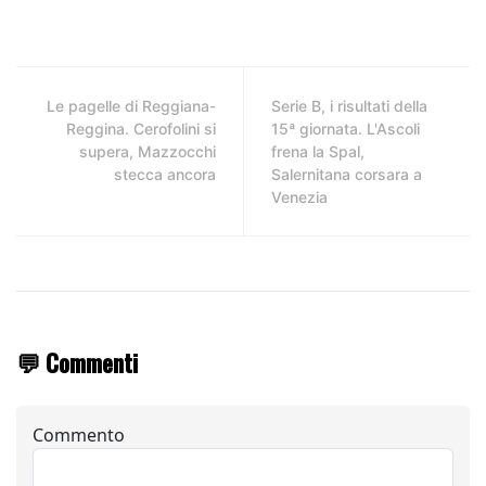
Le pagelle di Reggiana-
Serie B, i risultati della
Reggina. Cerofolini si
15ª giornata. L'Ascoli
supera, Mazzocchi
frena la Spal,
stecca ancora
Salernitana corsara a
Venezia
💬 Commenti