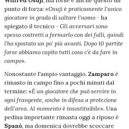
Wilfred
Osuji
, ma forse è anche questo un
punto di forza: «
Osuji è praticamente l'unico
giocatore in grado di saltare l'uomo
- ha
spiegato il tecnico -
Gli avversari sono
spesso costretti a fermarlo con dei falli, quindi
l'ho spostato un po' più avanti. Dopo 10 partite
forse abbiamo capito tutti cosa c'è da fare in
campo
».
Nonostante l'ampio vantaggio,
Zamparo
è
rimasto in campo fino a pochi minuti dal
termine: «
È un giocatore che può servire in
ogni frangente, anche in difesa a protezione
dell'area. Al momento è insostituibile
». Una
pedina importante rimasta oggi a riposo è
Spanò
, ma domenica dovrebbe scoccare