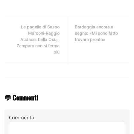
Le pagelle di Sasso
Bardeggia ancora a
Marconi-Reggio
segno: «Mi sono fatto
Audace: brilla Osuji,
trovare pronto»
Zamparo non si ferma
più
💬 Commenti