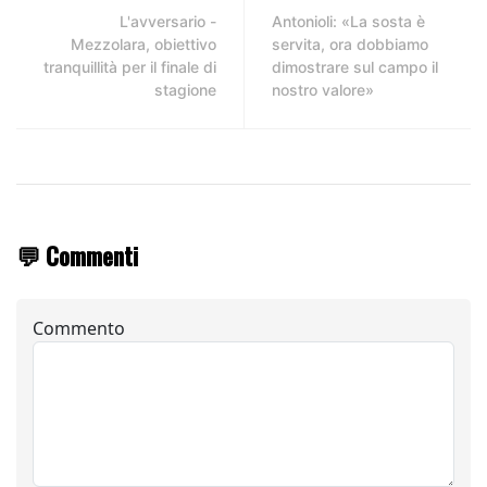
L'avversario -
Antonioli: «La sosta è
Mezzolara, obiettivo
servita, ora dobbiamo
tranquillità per il finale di
dimostrare sul campo il
stagione
nostro valore»
💬 Commenti