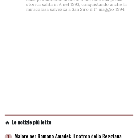
storica salita in A nel 1993, conquistando anche la
miracolosa salvezza a San Siro il 1° maggio 1994.
🔥 Le notizie più lette
Malore per Romano Amadei: il patron della Reggiana
1