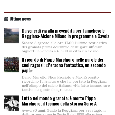
📰 Ultime news
Da venerdì via alla prevendita per l'amichevole
Reggiana-Alcione Milano in programma a Cavola
Sabato 8 agosto alle ore 17:00 l'ultimo test estivo
dei granata prima dell'inizio delle gare ufficiali:
biglietti in vendita a € 5,00 in città e a Toano
Il ricordo di Pippo Marchioro nelle parole dei
suoi ragazzi: «Persona fantastica, un secondo
papà»
Dario Morello, Nico Facciolo e Max Esposito
ricordano l’allenatore che ha portato la Reggiana
nell’olimpo del calcio italiano: «Ha fatto innamorare
tantissima gente dei granata»
Lutto nel mondo granata: è morto Pippo
Marchioro, il tecnico della storica Serie A
Aveva 90 anni. Guidò la Reggiana per sei stagioni,
dalla promozione in Serie B del 1989 alla prima