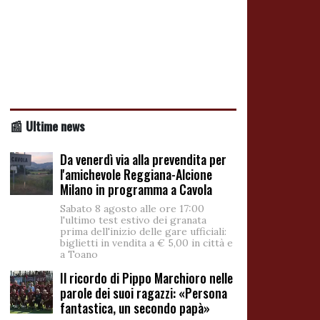
📰 Ultime news
Da venerdì via alla prevendita per
l'amichevole Reggiana-Alcione
Milano in programma a Cavola
Sabato 8 agosto alle ore 17:00
l'ultimo test estivo dei granata
prima dell'inizio delle gare ufficiali:
biglietti in vendita a € 5,00 in città e
a Toano
Il ricordo di Pippo Marchioro nelle
parole dei suoi ragazzi: «Persona
fantastica, un secondo papà»