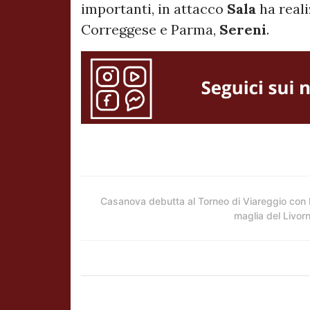
importanti, in attacco
Sala
ha real
Correggese e Parma,
Sereni
.
Casanova debutta al Torneo di Viareggio con 
maglia del Livor