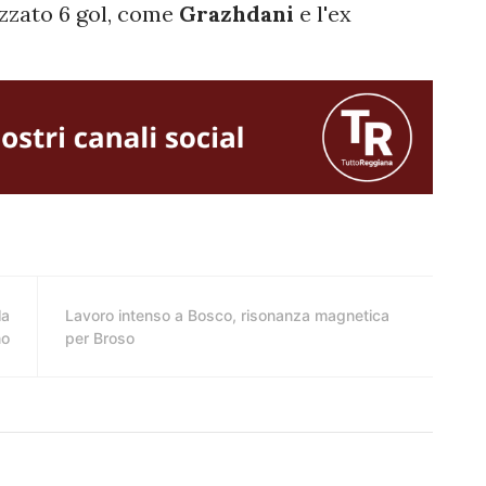
izzato 6 gol, come
Grazhdani
e l'ex
la
Lavoro intenso a Bosco, risonanza magnetica
no
per Broso