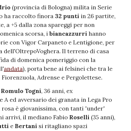
drio
(provincia di Bologna) milita in Serie
o ha raccolto finora
32 punti
in 26 partite,
tte, a +5 dalla zona spareggi per non
domenica scorsa, i
biancazzurri
hanno
orie con Vigor Carpaneto e Lentigione, per
sa dell'OltrepoVoghera. Il terreno di casa
 sfida di domenica pomeriggio con la
l'
andata
), porta bene ai felsinei che tra le
Fiorenzuola, Adrense e Pergolettese.
o
Romulo Togni
, 36 anni, ex
e A ed avversario dei granata in Lega Pro
a rosa è giovanissima, con tanti "under"
i arrivi, il mediano Fabio
Roselli
(35 anni),
tti
e
Bertani
si ritagliano spazi