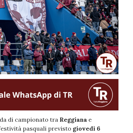
fida di campionato tra
Reggiana
e
festività pasquali previsto
giovedì 6