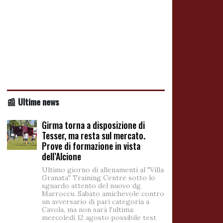
📰 Ultime news
Girma torna a disposizione di
Tesser, ma resta sul mercato.
Prove di formazione in vista
dell’Alcione
Ultimo giorno di allenamenti al "Villa
Granata" Training Centre sotto lo
sguardo attento del nuovo dg
Marroccu. Sabato amichevole contro
un avversario di pari categoria a
Cavola, ma non sarà l'ultima:
mercoledì 12 agosto possibile test