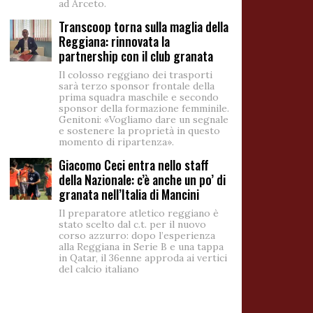
ad Arceto.
Transcoop torna sulla maglia della
Reggiana: rinnovata la
partnership con il club granata
Il colosso reggiano dei trasporti
sarà terzo sponsor frontale della
prima squadra maschile e secondo
sponsor della formazione femminile.
Genitoni: «Vogliamo dare un segnale
e sostenere la proprietà in questo
momento di ripartenza».
Giacomo Ceci entra nello staff
della Nazionale: c’è anche un po’ di
granata nell’Italia di Mancini
Il preparatore atletico reggiano è
stato scelto dal c.t. per il nuovo
corso azzurro: dopo l’esperienza
alla Reggiana in Serie B e una tappa
in Qatar, il 36enne approda ai vertici
del calcio italiano