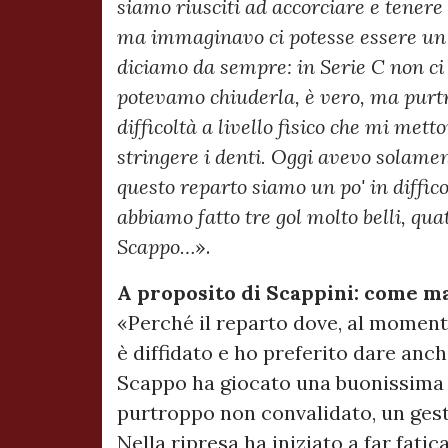
siamo riusciti ad accorciare e tenere 
ma immaginavo ci potesse essere un ca
diciamo da sempre: in Serie C non ci
potevamo chiuderla, è vero, ma purt
difficoltà a livello fisico che mi mett
stringere i denti. Oggi avevo solam
questo reparto siamo un po' in diffic
abbiamo fatto tre gol molto belli, qua
Scappo…
».
A proposito di Scappini: come mai
«Perché il reparto dove, al moment
è diffidato e ho preferito dare anch
Scappo ha giocato una buonissima 
purtroppo non convalidato, un gest
Nella ripresa ha iniziato a far fatic