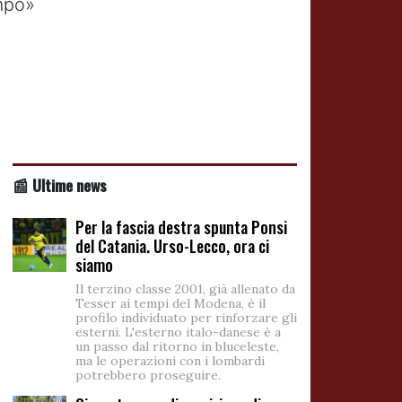
mpo»
📰 Ultime news
Per la fascia destra spunta Ponsi
del Catania. Urso-Lecco, ora ci
siamo
Il terzino classe 2001, già allenato da
Tesser ai tempi del Modena, è il
profilo individuato per rinforzare gli
esterni. L'esterno italo-danese è a
un passo dal ritorno in bluceleste,
ma le operazioni con i lombardi
potrebbero proseguire.