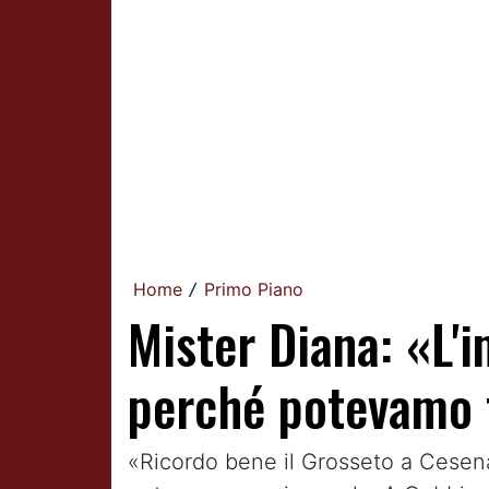
Home
Primo Piano
/
Mister Diana: «L'
perché potevamo f
«Ricordo bene il Grosseto a Cesena