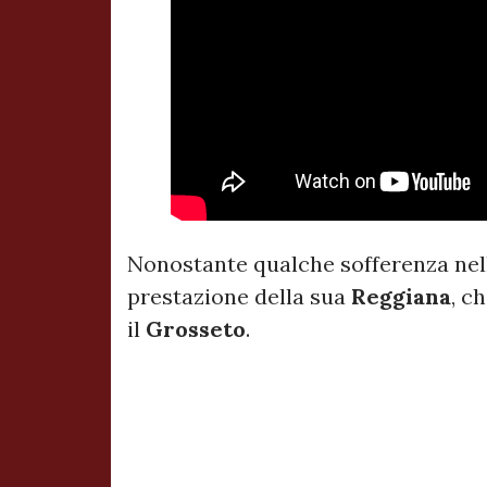
Nonostante qualche sofferenza nel
prestazione della sua
Reggiana
, c
il
Grosseto
.