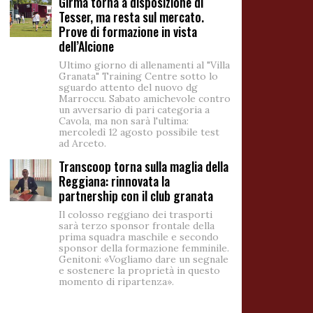
Girma torna a disposizione di
Tesser, ma resta sul mercato.
Prove di formazione in vista
dell’Alcione
Ultimo giorno di allenamenti al "Villa
Granata" Training Centre sotto lo
sguardo attento del nuovo dg
Marroccu. Sabato amichevole contro
un avversario di pari categoria a
Cavola, ma non sarà l'ultima:
mercoledì 12 agosto possibile test
ad Arceto.
Transcoop torna sulla maglia della
Reggiana: rinnovata la
partnership con il club granata
Il colosso reggiano dei trasporti
sarà terzo sponsor frontale della
prima squadra maschile e secondo
sponsor della formazione femminile.
Genitoni: «Vogliamo dare un segnale
e sostenere la proprietà in questo
momento di ripartenza».