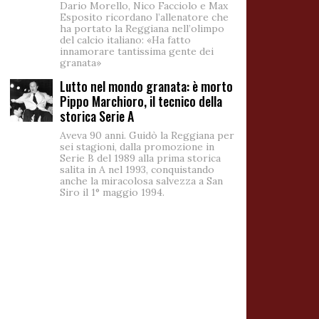
Dario Morello, Nico Facciolo e Max
Esposito ricordano l’allenatore che
ha portato la Reggiana nell’olimpo
del calcio italiano: «Ha fatto
innamorare tantissima gente dei
granata»
Lutto nel mondo granata: è morto
Pippo Marchioro, il tecnico della
storica Serie A
Aveva 90 anni. Guidò la Reggiana per
sei stagioni, dalla promozione in
Serie B del 1989 alla prima storica
salita in A nel 1993, conquistando
anche la miracolosa salvezza a San
Siro il 1° maggio 1994.