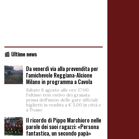
📰 Ultime news
Da venerdì via alla prevendita per
l'amichevole Reggiana-Alcione
Milano in programma a Cavola
Sabato 8 agosto alle ore 17:00
l'ultimo test estivo dei granata
prima dell'inizio delle gare ufficiali:
biglietti in vendita a € 5,00 in città e
a Toano
Il ricordo di Pippo Marchioro nelle
parole dei suoi ragazzi: «Persona
fantastica, un secondo papà»