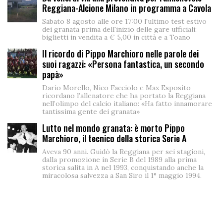
Reggiana-Alcione Milano in programma a Cavola
Sabato 8 agosto alle ore 17:00 l'ultimo test estivo
dei granata prima dell'inizio delle gare ufficiali:
biglietti in vendita a € 5,00 in città e a Toano
Il ricordo di Pippo Marchioro nelle parole dei
suoi ragazzi: «Persona fantastica, un secondo
papà»
Dario Morello, Nico Facciolo e Max Esposito
ricordano l’allenatore che ha portato la Reggiana
nell’olimpo del calcio italiano: «Ha fatto innamorare
tantissima gente dei granata»
Lutto nel mondo granata: è morto Pippo
Marchioro, il tecnico della storica Serie A
Aveva 90 anni. Guidò la Reggiana per sei stagioni,
dalla promozione in Serie B del 1989 alla prima
storica salita in A nel 1993, conquistando anche la
miracolosa salvezza a San Siro il 1° maggio 1994.