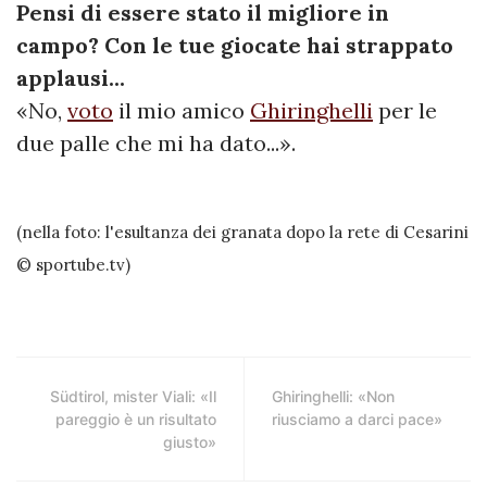
Pensi di essere stato il migliore in
campo? Con le tue giocate hai strappato
applausi...
«No,
voto
il mio amico
Ghiringhelli
per le
due palle che mi ha dato...».
(nella foto: l'esultanza dei granata dopo la rete di Cesarini
© sportube.tv)
Südtirol, mister Viali: «Il
Ghiringhelli: «Non
pareggio è un risultato
riusciamo a darci pace»
giusto»