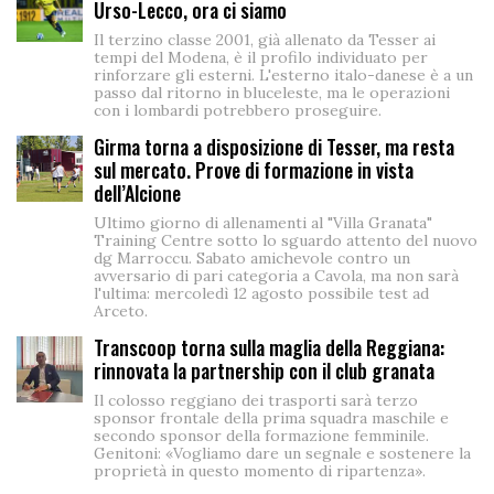
Urso-Lecco, ora ci siamo
Il terzino classe 2001, già allenato da Tesser ai
tempi del Modena, è il profilo individuato per
rinforzare gli esterni. L'esterno italo-danese è a un
passo dal ritorno in bluceleste, ma le operazioni
con i lombardi potrebbero proseguire.
Girma torna a disposizione di Tesser, ma resta
sul mercato. Prove di formazione in vista
dell’Alcione
Ultimo giorno di allenamenti al "Villa Granata"
Training Centre sotto lo sguardo attento del nuovo
dg Marroccu. Sabato amichevole contro un
avversario di pari categoria a Cavola, ma non sarà
l'ultima: mercoledì 12 agosto possibile test ad
Arceto.
Transcoop torna sulla maglia della Reggiana:
rinnovata la partnership con il club granata
Il colosso reggiano dei trasporti sarà terzo
sponsor frontale della prima squadra maschile e
secondo sponsor della formazione femminile.
Genitoni: «Vogliamo dare un segnale e sostenere la
proprietà in questo momento di ripartenza».