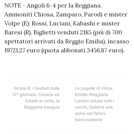
NOTE - Angoli 6-4 per la Reggiana.
Ammoniti Chiosa, Zamparo, Parodi e mister
Volpe (E); Rossi, Luciani, Kabashi e mister
Baresi (R). Biglietti venduti 2185 (più di 700
spettatori arrivati da Reggio Emilia), incasso
19721,27 euro (quota abbonati 3456,87 euro).
Girone B, i risultati della
Le pagelle di Virtus
12ª giornata. Cesena ed
Entella-Reggiana.
Entella in vetta, la
Luciani chiude tutti i
Reggiana insegue
varchi, Guiebre una
spina nel fianco
biancoceleste