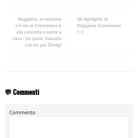
Reggiana, la reazione
Gli highlights di
c'è ma la Cremonese è
Reggiana-Cremonese
più concreta e porta a
1-2
casa i tre punti. Debutto
con ko per Dionigi
💬 Commenti