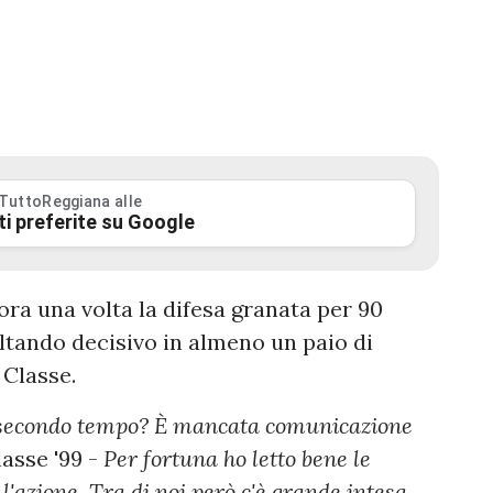
 TuttoReggiana alle
ti preferite su Google
ra una volta la difesa granata per 90
ltando decisivo in almeno un paio di
 Classe.
l secondo tempo? È mancata comunicazione
lasse '99 -
Per fortuna ho letto bene le
 l'azione. Tra di noi però c'è grande intesa,