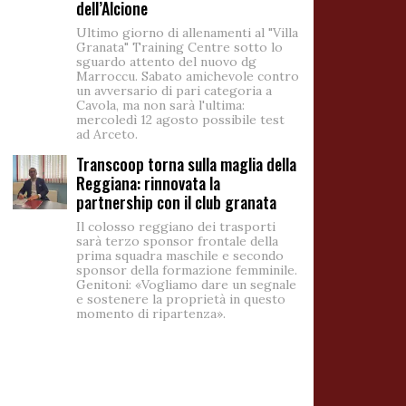
dell’Alcione
Ultimo giorno di allenamenti al "Villa
Granata" Training Centre sotto lo
sguardo attento del nuovo dg
Marroccu. Sabato amichevole contro
un avversario di pari categoria a
Cavola, ma non sarà l'ultima:
mercoledì 12 agosto possibile test
ad Arceto.
Transcoop torna sulla maglia della
Reggiana: rinnovata la
partnership con il club granata
Il colosso reggiano dei trasporti
sarà terzo sponsor frontale della
prima squadra maschile e secondo
sponsor della formazione femminile.
Genitoni: «Vogliamo dare un segnale
e sostenere la proprietà in questo
momento di ripartenza».