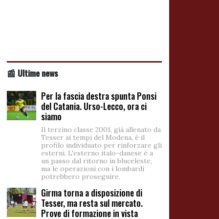
📰 Ultime news
Per la fascia destra spunta Ponsi
del Catania. Urso-Lecco, ora ci
siamo
Il terzino classe 2001, già allenato da
Tesser ai tempi del Modena, è il
profilo individuato per rinforzare gli
esterni. L'esterno italo-danese è a
un passo dal ritorno in bluceleste,
ma le operazioni con i lombardi
potrebbero proseguire.
Girma torna a disposizione di
Tesser, ma resta sul mercato.
Prove di formazione in vista