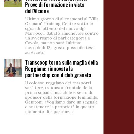
Prove di formazione in vista
dell’Alcione
Ultimo giorno di allenamenti al "Villa
Granata" Training Centre sotto lo
sguardo attento del nuovo dg
Marroccu. Sabato amichevole contro
un avversario di pari categoria a
Cavola, ma non sarà l'ultima:
mercoledì 12 agosto possibile test
ad Arceto.
Transcoop torna sulla maglia della
Reggiana: rinnovata la
partnership con il club granata
Il colosso reggiano dei trasporti
sarà terzo sponsor frontale della
prima squadra maschile e secondo
sponsor della formazione femminile.
Genitoni: «Vogliamo dare un segnale
e sostenere la proprietà in questo
momento di ripartenza».