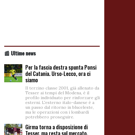
📰 Ultime news
Per la fascia destra spunta Ponsi
del Catania. Urso-Lecco, ora ci
siamo
Il terzino classe 2001, già allenato da
Tesser ai tempi del Modena, è il
profilo individuato per rinforzare gli
esterni. L'esterno italo-danese è a
un passo dal ritorno in bluceleste,
ma le operazioni con i lombardi
potrebbero proseguire.
Girma torna a disposizione di
Tesser, ma resta sul mercato.