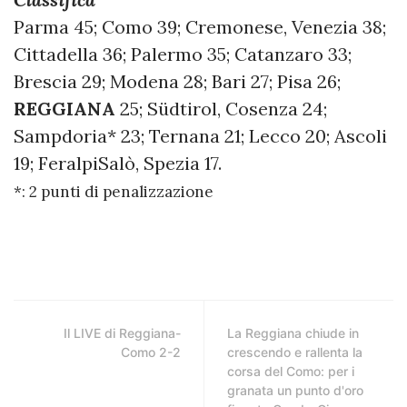
Parma 45; Como 39; Cremonese, Venezia 38;
Cittadella 36; Palermo 35; Catanzaro 33;
Brescia 29; Modena 28; Bari 27; Pisa 26;
REGGIANA
25; Südtirol, Cosenza 24;
Sampdoria* 23; Ternana 21; Lecco 20; Ascoli
19; FeralpiSalò, Spezia 17.
*: 2 punti di penalizzazione
Il LIVE di Reggiana-
La Reggiana chiude in
Como 2-2
crescendo e rallenta la
corsa del Como: per i
granata un punto d'oro