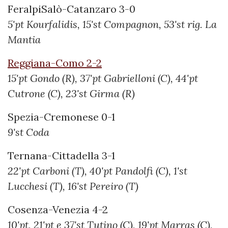
FeralpiSalò-Catanzaro 3-0
5'pt Kourfalidis, 15'st Compagnon, 53'st rig. La
Mantia
Reggiana-Como 2-2
15'pt Gondo (R), 37'pt Gabrielloni (C), 44'pt
Cutrone (C), 23'st Girma (R)
Spezia-Cremonese 0-1
9'st Coda
Ternana-Cittadella 3-1
22'pt Carboni (T), 40'pt Pandolfi (C), 1'st
Lucchesi (T), 16'st Pereiro (T)
Cosenza-Venezia 4-2
10'pt, 21'pt e 37'st Tutino (C), 19'pt Marras (C),