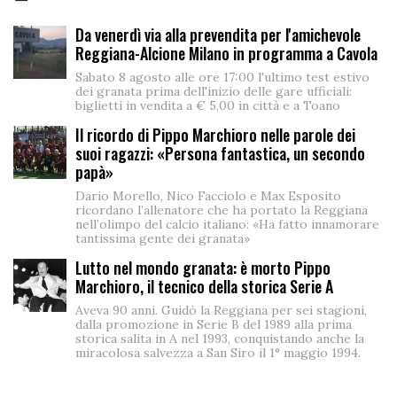
Da venerdì via alla prevendita per l'amichevole
Reggiana-Alcione Milano in programma a Cavola
Sabato 8 agosto alle ore 17:00 l'ultimo test estivo
dei granata prima dell'inizio delle gare ufficiali:
biglietti in vendita a € 5,00 in città e a Toano
Il ricordo di Pippo Marchioro nelle parole dei
suoi ragazzi: «Persona fantastica, un secondo
papà»
Dario Morello, Nico Facciolo e Max Esposito
ricordano l’allenatore che ha portato la Reggiana
nell’olimpo del calcio italiano: «Ha fatto innamorare
tantissima gente dei granata»
Lutto nel mondo granata: è morto Pippo
Marchioro, il tecnico della storica Serie A
Aveva 90 anni. Guidò la Reggiana per sei stagioni,
dalla promozione in Serie B del 1989 alla prima
storica salita in A nel 1993, conquistando anche la
miracolosa salvezza a San Siro il 1° maggio 1994.