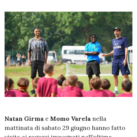
Natan
Girma
e
Momo
Varela
nella
mattinata di sabato 29 giugno hanno fatto
visita ai ragazzi impegnati nell’ultima