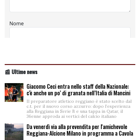
📰 Ultime news
Giacomo Ceci entra nello staff della Nazionale:
c’è anche un po’ di granata nell’Italia di Mancini
Il preparatore atletico reggiano è stato scelto dal
c.t. per il nuovo corso azzurro: dopo l’esperienza
alla Reggiana in Serie B e una tappa in Qatar, il
36enne approda ai vertici del calcio italiano
Da venerdì via alla prevendita per l'amichevole
Reggiana-Alcione Milano in programma a Cavola