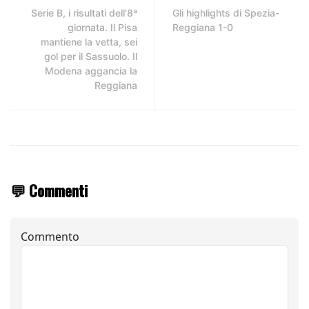
Serie B, i risultati dell'8ª
Gli highlights di Spezia-
giornata. Il Pisa
Reggiana 1-0
mantiene la vetta, sei
gol per il Sassuolo. Il
Modena aggancia la
Reggiana
💬 Commenti