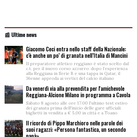
📰 Ultime news
Giacomo Ceci entra nello staff della Nazionale:
c’è anche un po’ di granata nell’Italia di Mancini
Il preparatore atletico reggiano è stato scelto dal
c.t. per il nuovo corso azzurro: dopo l’esperienza
alla Reggiana in Serie B e una tappa in Qatar, il
36enne approda ai vertici del calcio italiano
Da venerdì via alla prevendita per l'amichevole
Reggiana-Alcione Milano in programma a Cavola
Sabato 8 agosto alle ore 17:00 l'ultimo test estivo
dei granata prima dell'inizio delle gare ufficiali:
biglietti in vendita a € 5,00 in città e a Toano
Il ricordo di Pippo Marchioro nelle parole dei
suoi ragazzi: «Persona fantastica, un secondo
papà»