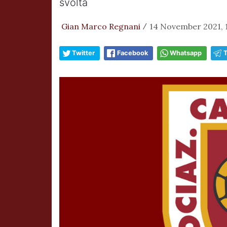
svolta
Gian Marco Regnani
14 November 2021, 
/
Twitter
Facebook
Whatsapp