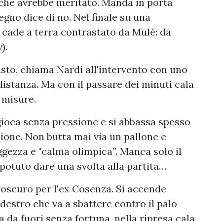
ol che avrebbe meritato. Manda in porta
egno dice di no. Nel finale su una
a cade a terra contrastato da Mulé: da
).
iusto, chiama Nardi all'intervento con uno
 distanza. Ma con il passare dei minuti cala
e misure.
gioca senza pressione e si abbassa spesso
azione. Non butta mai via un pallone e
gezza e "calma olimpica”. Manca solo il
potuto dare una svolta alla partita…
oscuro per l'ex Cosenza. Si accende
destro che va a sbattere contro il palo
a da fuori senza fortuna, nella ripresa cala