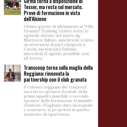
Girma torna a disposizione di
Tesser, ma resta sul mercato.
Prove di formazione in vista
dell’Alcione
Ultimo giorno di allenamenti al "Villa
Granata" Training Centre sotto lo
sguardo attento del nuovo dg
Marroccu. Sabato amichevole contro
un avversario di pari categoria a
Cavola, ma non sarà l'ultima:
mercoledì 12 agosto possibile test
ad Arceto.
Transcoop torna sulla maglia della
Reggiana: rinnovata la
partnership con il club granata
Il colosso reggiano dei trasporti
sarà terzo sponsor frontale della
prima squadra maschile e secondo
sponsor della formazione femminile.
Genitoni: «Vogliamo dare un segnale
e sostenere la proprietà in questo
momento di ripartenza».