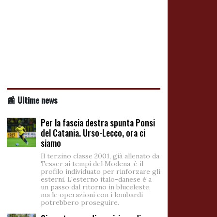
📰 Ultime news
Per la fascia destra spunta Ponsi
del Catania. Urso-Lecco, ora ci
siamo
Il terzino classe 2001, già allenato da
Tesser ai tempi del Modena, è il
profilo individuato per rinforzare gli
esterni. L'esterno italo-danese è a
un passo dal ritorno in bluceleste,
ma le operazioni con i lombardi
potrebbero proseguire.