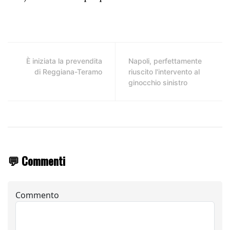
È iniziata la prevendita
Napoli, perfettamente
di Reggiana-Teramo
riuscito l'intervento al
ginocchio sinistro
💬 Commenti