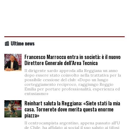
📰 Ultime news
Francesco Marroccu entra in società: è il nuovo
Direttore Generale dell’Area Tecnica
Il dirigente sardo approda alla Reggiana un anno
dopo essere stato coinvolto nella trattativa per la
possibile cessione del club: «Dopo un lungo
corteggiamento reciproco, raggiungo Reggio
Emilia per portare professionalità, esperienza ed
entusiasmo»
Reinhart saluta la Reggiana: «Siete stati la mia
casa. Tornerete dove merita questa enorme
piazza»
Il centrocampista argentino, appena passato all'U
de Chile, ha affidato ai social il suo saluto ai tifosi