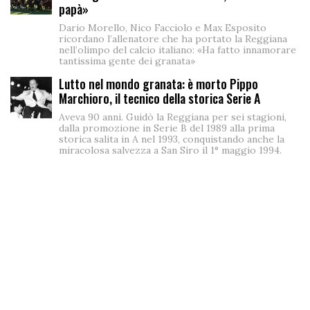
papà»
Dario Morello, Nico Facciolo e Max Esposito
ricordano l’allenatore che ha portato la Reggiana
nell’olimpo del calcio italiano: «Ha fatto innamorare
tantissima gente dei granata»
Lutto nel mondo granata: è morto Pippo
Marchioro, il tecnico della storica Serie A
Aveva 90 anni. Guidò la Reggiana per sei stagioni,
dalla promozione in Serie B del 1989 alla prima
storica salita in A nel 1993, conquistando anche la
miracolosa salvezza a San Siro il 1° maggio 1994.