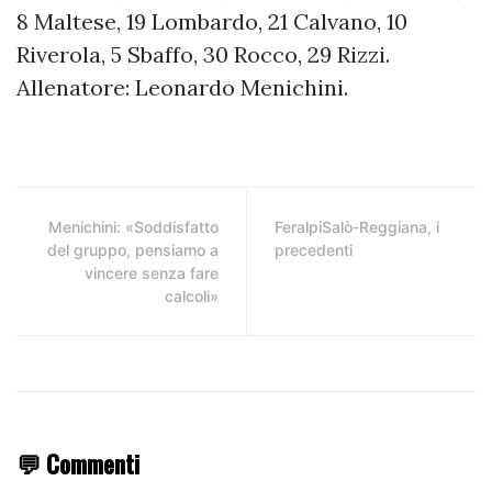
8 Maltese, 19 Lombardo, 21 Calvano, 10
Riverola, 5 Sbaffo, 30 Rocco, 29 Rizzi.
Allenatore: Leonardo Menichini.
Menichini: «Soddisfatto
FeralpiSalò-Reggiana, i
del gruppo, pensiamo a
precedenti
vincere senza fare
calcoli»
💬 Commenti