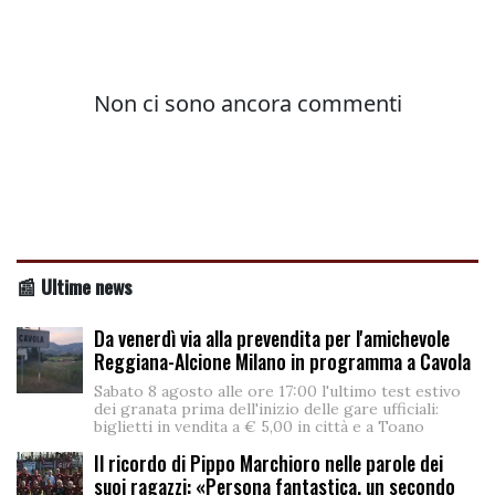
📰 Ultime news
Da venerdì via alla prevendita per l'amichevole
Reggiana-Alcione Milano in programma a Cavola
Sabato 8 agosto alle ore 17:00 l'ultimo test estivo
dei granata prima dell'inizio delle gare ufficiali:
biglietti in vendita a € 5,00 in città e a Toano
Il ricordo di Pippo Marchioro nelle parole dei
suoi ragazzi: «Persona fantastica, un secondo