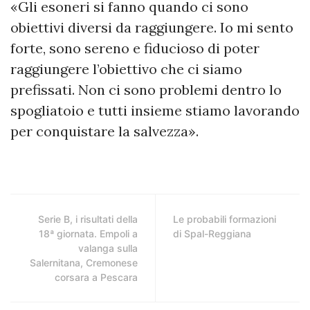
«Gli esoneri si fanno quando ci sono
obiettivi diversi da raggiungere. Io mi sento
forte, sono sereno e fiducioso di poter
raggiungere l’obiettivo che ci siamo
prefissati. Non ci sono problemi dentro lo
spogliatoio e tutti insieme stiamo lavorando
per conquistare la salvezza».
Serie B, i risultati della
Le probabili formazioni
18ª giornata. Empoli a
di Spal-Reggiana
valanga sulla
Salernitana, Cremonese
corsara a Pescara