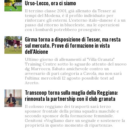
Urso-Lecco, ora ci siamo
Il terzino classe 2001, già allenato da Tesser ai
tempi del Modena, è il profilo individuato per
rinforzare gli esterni. L'esterno italo-danese è a un
passo dal ritorno in bluceleste, ma le operazioni
con i lombardi potrebbero proseguire.
Girma torna a disposizione di Tesser, ma resta
sul mercato. Prove di formazione in vista
dell’Alcione
Ultimo giorno di allenamenti al "Villa Granata"
Training Centre sotto lo sguardo attento del nuovo
dg Marroccu. Sabato amichevole contro un
avversario di pari categoria a Cavola, ma non sarà
l'ultima: mercoledì 12 agosto possibile test ad
Arceto.
Transcoop torna sulla maglia della Reggiana:
rinnovata la partnership con il club granata
Il colosso reggiano dei trasporti sarà terzo
sponsor frontale della prima squadra maschile e
secondo sponsor della formazione femminile.
Genitoni: «Vogliamo dare un segnale e sostenere la
proprietà in questo momento di ripartenza».