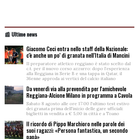
📰 Ultime news
Giacomo Ceci entra nello staff della Nazionale:
c’è anche un po’ di granata nell’Italia di Mancini
Il preparatore atletico reggiano è stato scelto dal
c.t. per il nuovo corso azzurro: dopo l’esperienza
alla Reggiana in Serie B e una tappa in Qatar, il
36enne approda ai vertici del calcio italiano
Da venerdì via alla prevendita per l'amichevole
Reggiana-Alcione Milano in programma a Cavola
Sabato 8 agosto alle ore 17:00 l'ultimo test estivo
dei granata prima dell'inizio delle gare ufficiali:
biglietti in vendita a € 5,00 in città e a Toano
Il ricordo di Pippo Marchioro nelle parole dei
suoi ragazzi: «Persona fantastica, un secondo
papà»