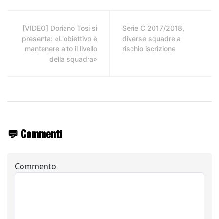
[VIDEO] Doriano Tosi si
Serie C 2017/2018,
presenta: «L'obiettivo è
diverse squadre a
mantenere alto il livello
rischio iscrizione
della squadra»
💬 Commenti