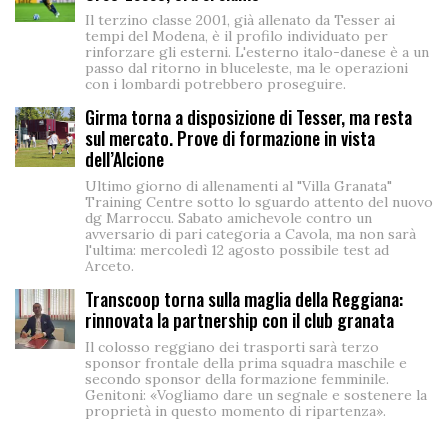
Il terzino classe 2001, già allenato da Tesser ai
tempi del Modena, è il profilo individuato per
rinforzare gli esterni. L'esterno italo-danese è a un
passo dal ritorno in bluceleste, ma le operazioni
con i lombardi potrebbero proseguire.
Girma torna a disposizione di Tesser, ma resta
sul mercato. Prove di formazione in vista
dell’Alcione
Ultimo giorno di allenamenti al "Villa Granata"
Training Centre sotto lo sguardo attento del nuovo
dg Marroccu. Sabato amichevole contro un
avversario di pari categoria a Cavola, ma non sarà
l'ultima: mercoledì 12 agosto possibile test ad
Arceto.
Transcoop torna sulla maglia della Reggiana:
rinnovata la partnership con il club granata
Il colosso reggiano dei trasporti sarà terzo
sponsor frontale della prima squadra maschile e
secondo sponsor della formazione femminile.
Genitoni: «Vogliamo dare un segnale e sostenere la
proprietà in questo momento di ripartenza».