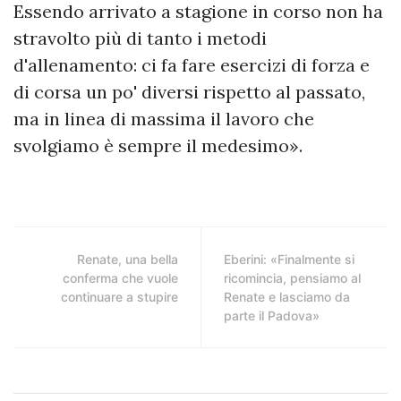
Essendo arrivato a stagione in corso non ha
stravolto più di tanto i metodi
d'allenamento: ci fa fare esercizi di forza e
di corsa un po' diversi rispetto al passato,
ma in linea di massima il lavoro che
svolgiamo è sempre il medesimo».
Renate, una bella
Eberini: «Finalmente si
conferma che vuole
ricomincia, pensiamo al
continuare a stupire
Renate e lasciamo da
parte il Padova»