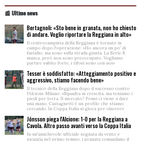
📰 Ultime news
Bertagnoli: «Sto bene in granata, non ho chiesto
di andare. Voglio riportare la Reggiana in alto»
Il centrocampista della Reggiana è tornato in
campo dopo l'operazione: «Ho ancora un po' di
fastidio, ma sono sulla strada giusta. La Serie B
manca, però non sono preoccupato. Vogliamo
partire subito forte, i tifosi sono con noi»
Tesser è soddisfatto: «Atteggiamento positivo e
aggressivo, stiamo facendo bene»
Il tecnico della Reggiana dopo il successo contro
l'Alcione Milano: «Squadra in crescita, ma teniamo i
piedi per terra. Il mercato? Ponsi ci viene a dare
una mano, Castagnetti è un profilo che stiamo
cercando. In Coppa Italia si gioca per vincere»
Jónsson piega l'Alcione: 1-0 per la Reggiana a
Cavola. Altro passo avanti verso la Coppa Italia
In un'amichevole ufficiale segnata da vento e
pioggia nel primo tempo, i granata comandano il