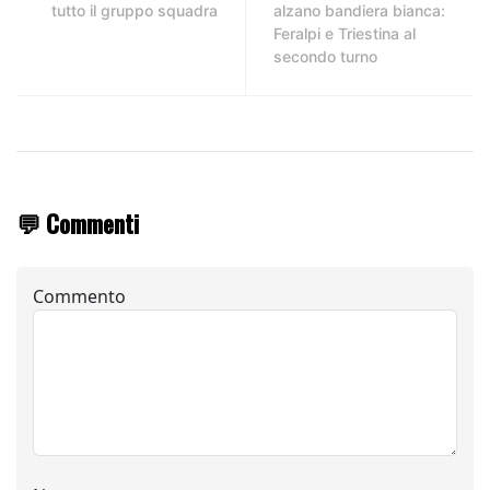
tutto il gruppo squadra
alzano bandiera bianca:
Feralpi e Triestina al
secondo turno
💬 Commenti