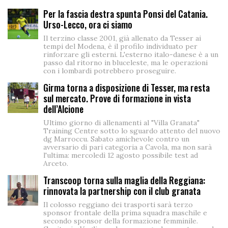
Per la fascia destra spunta Ponsi del Catania.
Urso-Lecco, ora ci siamo
Il terzino classe 2001, già allenato da Tesser ai
tempi del Modena, è il profilo individuato per
rinforzare gli esterni. L'esterno italo-danese è a un
passo dal ritorno in bluceleste, ma le operazioni
con i lombardi potrebbero proseguire.
Girma torna a disposizione di Tesser, ma resta
sul mercato. Prove di formazione in vista
dell’Alcione
Ultimo giorno di allenamenti al "Villa Granata"
Training Centre sotto lo sguardo attento del nuovo
dg Marroccu. Sabato amichevole contro un
avversario di pari categoria a Cavola, ma non sarà
l'ultima: mercoledì 12 agosto possibile test ad
Arceto.
Transcoop torna sulla maglia della Reggiana:
rinnovata la partnership con il club granata
Il colosso reggiano dei trasporti sarà terzo
sponsor frontale della prima squadra maschile e
secondo sponsor della formazione femminile.