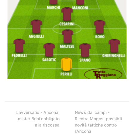
L'avversario - Ancona,
News dai campi -
mister Brini obbligato
Rientra Mogos, possibili
alla riscossa
novità tattiche contro
l'Ancona