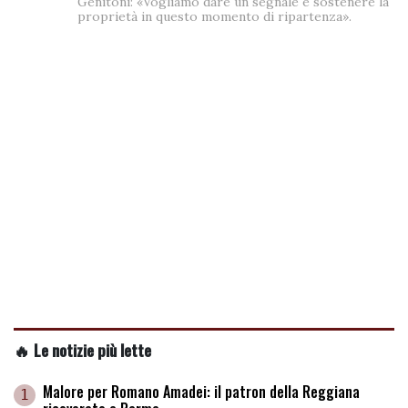
Genitoni: «Vogliamo dare un segnale e sostenere la
proprietà in questo momento di ripartenza».
🔥 Le notizie più lette
Malore per Romano Amadei: il patron della Reggiana
1