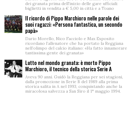
dei granata prima dell'inizio delle gare ufficiali:
biglietti in vendita a € 5,00 in città e a Toano
Il ricordo di Pippo Marchioro nelle parole dei
suoi ragazzi: «Persona fantastica, un secondo
papà»
Dario Morello, Nico Facciolo e Max Esposito
ricordano l’allenatore che ha portato la Reggiana
nell’olimpo del calcio italiano: «Ha fatto innamorare
tantissima gente dei granata»
Lutto nel mondo granata: è morto Pippo
Marchioro, il tecnico della storica Serie A
Aveva 90 anni. Guidò la Reggiana per sei stagioni,
dalla promozione in Serie B del 1989 alla prima
storica salita in A nel 1993, conquistando anche la
miracolosa salvezza a San Siro il 1° maggio 1994.