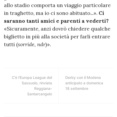
allo stadio comporta un viaggio particolare
in traghetto, ma io ci sono abituato...».
Ci
saranno tanti amici e parenti a vederti?
«Sicuramente, anzi dovrò chiedere qualche
biglietto in più alla società per farli entrare
tutti (
sorride, ndr
)».
C'è l'Europa League del
Derby con il Modena
Sassuolo, rinviata
anticipato a domenica
Reggiana-
18 settembre
Santarcangelo