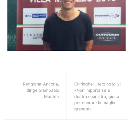
Reggiana-Ancona,
Ghiringhelli, terzino jolly:
dirige Giampaolo
«Non importa se a
Mantelli
destra o sinistra, gioco
per onorare la maglia
granata»