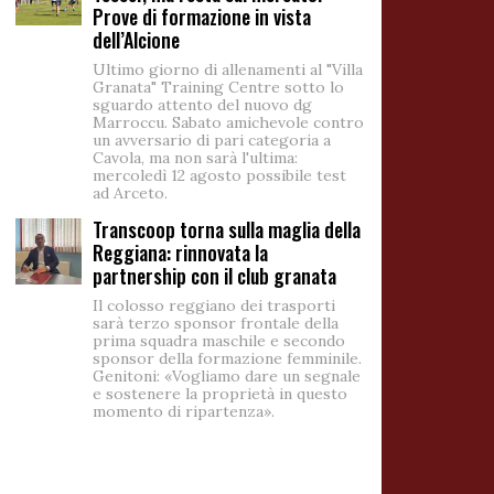
Prove di formazione in vista
dell’Alcione
Ultimo giorno di allenamenti al "Villa
Granata" Training Centre sotto lo
sguardo attento del nuovo dg
Marroccu. Sabato amichevole contro
un avversario di pari categoria a
Cavola, ma non sarà l'ultima:
mercoledì 12 agosto possibile test
ad Arceto.
Transcoop torna sulla maglia della
Reggiana: rinnovata la
partnership con il club granata
Il colosso reggiano dei trasporti
sarà terzo sponsor frontale della
prima squadra maschile e secondo
sponsor della formazione femminile.
Genitoni: «Vogliamo dare un segnale
e sostenere la proprietà in questo
momento di ripartenza».