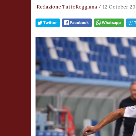
Redazione TuttoReggiana
12 October 20
/
Twitter
Facebook
Whatsapp