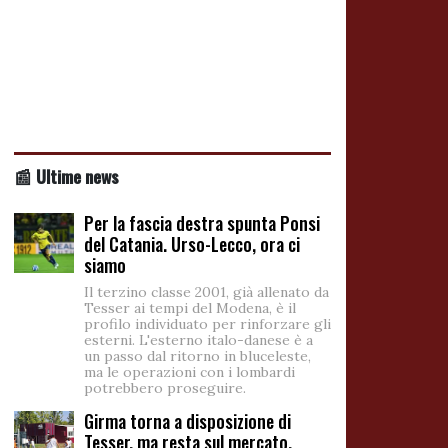
📰 Ultime news
Per la fascia destra spunta Ponsi
del Catania. Urso-Lecco, ora ci
siamo
Il terzino classe 2001, già allenato da
Tesser ai tempi del Modena, è il
profilo individuato per rinforzare gli
esterni. L'esterno italo-danese è a
un passo dal ritorno in bluceleste,
ma le operazioni con i lombardi
potrebbero proseguire.
Girma torna a disposizione di
Tesser, ma resta sul mercato.