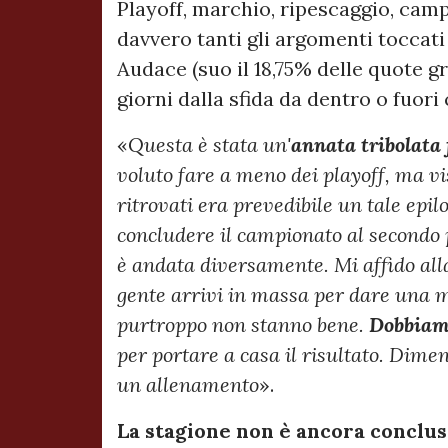
Playoff, marchio, ripescaggio, campi
davvero tanti gli argomenti toccat
Audace (suo il 18,75% delle quote gr
giorni dalla sfida da dentro o fuori c
«
Questa è stata un'
annata tribolata
voluto fare a meno dei playoff, ma vi
ritrovati era prevedibile un tale epil
concludere il campionato al secondo p
è andata diversamente. Mi affido alla
gente arrivi in massa per dare una m
purtroppo non stanno bene.
Dobbiamo
per portare a casa il risultato. Dimen
un allenamento
».
La stagione non è ancora conclusa