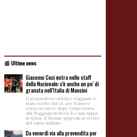
📰 Ultime news
Giacomo Ceci entra nello staff
della Nazionale: c’è anche un po’ di
granata nell’Italia di Mancini
Il preparatore atletico reggiano è
stato scelto dal c.t. per il nuovo
corso azzurro: dopo l’esperienza
alla Reggiana in Serie B e una tappa
in Qatar, il 36enne approda ai vertici
del calcio italiano
Da venerdì via alla prevendita per