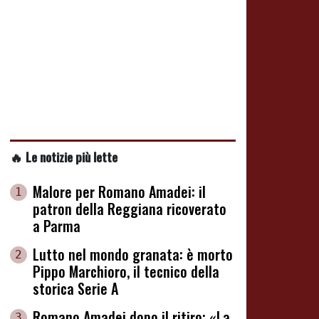
🔥 Le notizie più lette
Malore per Romano Amadei: il
1
patron della Reggiana ricoverato
a Parma
Lutto nel mondo granata: è morto
2
Pippo Marchioro, il tecnico della
storica Serie A
Romano Amadei dopo il ritiro: «La
3