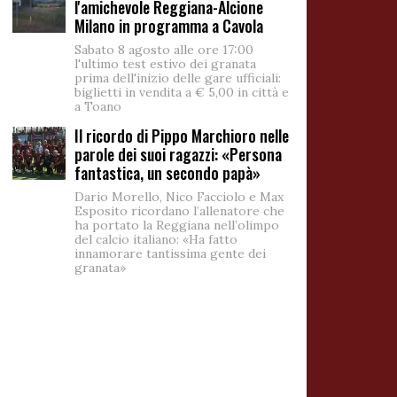
l'amichevole Reggiana-Alcione
Milano in programma a Cavola
Sabato 8 agosto alle ore 17:00
l'ultimo test estivo dei granata
prima dell'inizio delle gare ufficiali:
biglietti in vendita a € 5,00 in città e
a Toano
Il ricordo di Pippo Marchioro nelle
parole dei suoi ragazzi: «Persona
fantastica, un secondo papà»
Dario Morello, Nico Facciolo e Max
Esposito ricordano l’allenatore che
ha portato la Reggiana nell’olimpo
del calcio italiano: «Ha fatto
innamorare tantissima gente dei
granata»