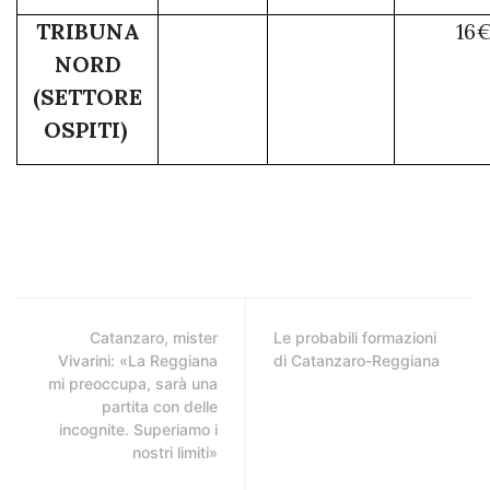
TRIBUNA
16
NORD
(SETTORE
OSPITI)
Catanzaro, mister
Le probabili formazioni
Vivarini: «La Reggiana
di Catanzaro-Reggiana
mi preoccupa, sarà una
partita con delle
incognite. Superiamo i
nostri limiti»