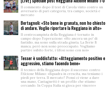
[LIVE] Speciale post Reggiana-Alcione Milano 1-0
Il commento dopo il test di Cavola vinto contro un
avversario di pari categoria, tra campo, società e
mercato
Bertagnoli: «Sto bene in granata, non ho chiesto
di andare. Voglio riportare la Reggiana in alto»
Il centrocampista della Reggiana è tornato in
campo dopo l'operazione: «Ho ancora un po' di
fastidio, ma sono sulla strada giusta. La Serie B
manca, però non sono preoccupato. Vogliamo
partire subito forte, i tifosi sono con noi»
Tesser è soddisfatto: «Atteggiamento positivo e
aggressivo, stiamo facendo bene»
Il tecnico della Reggiana dopo il successo contro
l'Alcione Milano: «Squadra in crescita, ma teniamo i
piedi per terra. Il mercato? Ponsi ci viene a dare
una mano, Castagnetti è un profilo che stiamo
cercando. In Coppa Italia si gioca per vincere»