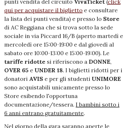
punti vendita del circuito
VivaTicket
(
click
qui per acquistare il biglietto
e consultare
la lista dei punti vendita) e presso lo
Store
di AC Reggiana che si trova sotto la sede
sociale in via Piccard 16/B (aperto martedì e
mercoledì ore 15:00-19:00 e dal giovedì al
sabato ore 10:00-13:00 e 15:00-19:00). Le
tariffe ridotte
si riferiscono a
DONNE
,
OVER 65
e
UNDER 18
. I biglietti ridotti per i
donatori
AVIS
e per gli studenti
UNIMORE
sono acquistabili unicamente presso lo
Store esibendo l'opportuna
documentazione/tessera.
I bambini sotto i
6 anni entrano gratuitamente
.
Nel giorno della gara saranno aperte le