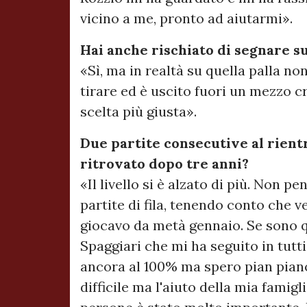
vicino a me, pronto ad aiutarmi».
Hai anche rischiato di segnare sul
«Sì, ma in realtà su quella palla n
tirare ed è uscito fuori un mezzo cr
scelta più giusta».
Due partite consecutive al rientr
ritrovato dopo tre anni?
«Il livello si è alzato di più. Non 
partite di fila, tenendo conto che v
giocavo da metà gennaio. Se sono qu
Spaggiari che mi ha seguito in tutt
ancora al 100% ma spero pian piano
difficile ma l'aiuto della mia famigl