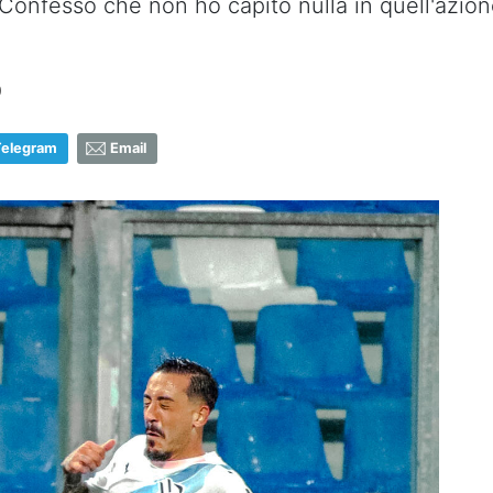
o? Confesso che non ho capito nulla in quell'azio
0
Telegram
Email