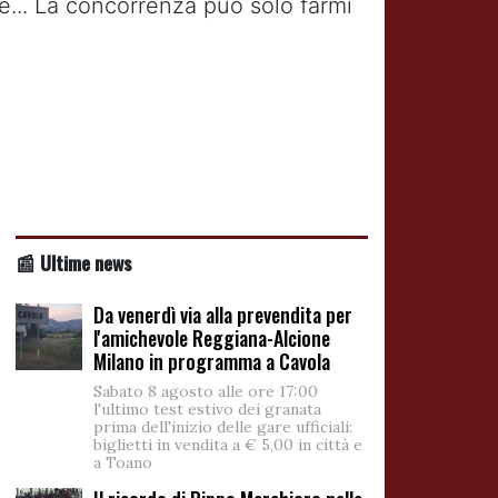
ne... La concorrenza può solo farmi
📰 Ultime news
Da venerdì via alla prevendita per
l'amichevole Reggiana-Alcione
Milano in programma a Cavola
Sabato 8 agosto alle ore 17:00
l'ultimo test estivo dei granata
prima dell'inizio delle gare ufficiali:
biglietti in vendita a € 5,00 in città e
a Toano