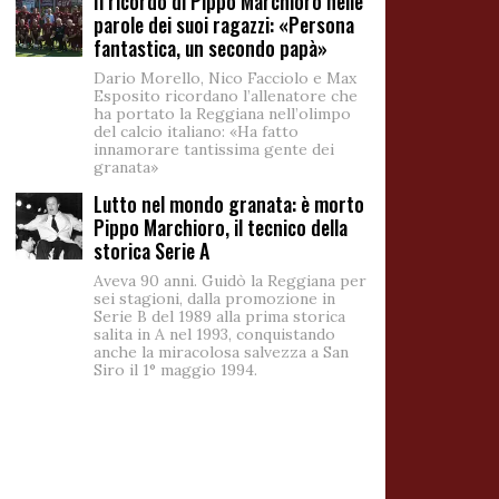
Il ricordo di Pippo Marchioro nelle
parole dei suoi ragazzi: «Persona
fantastica, un secondo papà»
Dario Morello, Nico Facciolo e Max
Esposito ricordano l’allenatore che
ha portato la Reggiana nell’olimpo
del calcio italiano: «Ha fatto
innamorare tantissima gente dei
granata»
Lutto nel mondo granata: è morto
Pippo Marchioro, il tecnico della
storica Serie A
Aveva 90 anni. Guidò la Reggiana per
sei stagioni, dalla promozione in
Serie B del 1989 alla prima storica
salita in A nel 1993, conquistando
anche la miracolosa salvezza a San
Siro il 1° maggio 1994.