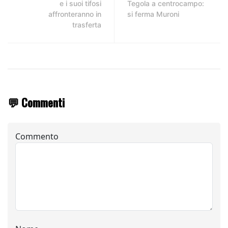
e i suoi tifosi
Tegola a centrocampo:
affronteranno in
si ferma Muroni
trasferta
💬 Commenti