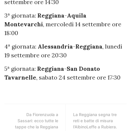
settembre ore 14:30
3ª giornata:
Reggiana
-
Aquila
Montevarchi
, mercoledì 14 settembre ore
18:00
4ª giornata:
Alessandria
-
Reggiana
, lunedì
19 settembre ore 20:30
5ª giornata:
Reggiana
-
San Donato
Tavarnelle
, sabato 24 settembre ore 17:30
Da Fiorenzuola a
La Reggiana segna tre
Sassari: ecco tutte le
reti e batte di misura
tappe che la Reggiana
l'AlbinoLeffe a Rubiera.