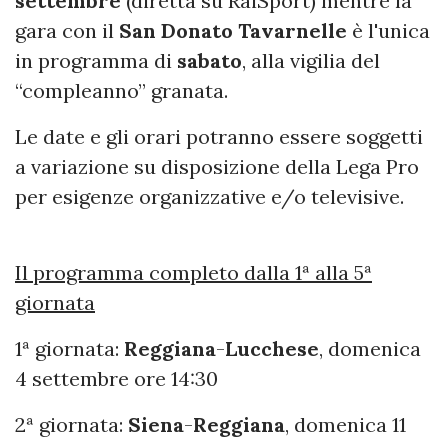
settembre
(diretta su RaiSport) mentre la
gara con il
San Donato Tavarnelle
è l'unica
in programma di
sabato
, alla vigilia del
“compleanno” granata.
Le date e gli orari potranno essere soggetti
a variazione su disposizione della Lega Pro
per esigenze organizzative e/o televisive.
Il programma completo dalla 1ª alla 5ª
giornata
1ª giornata:
Reggiana
-
Lucchese
, domenica
4 settembre ore 14:30
2ª giornata:
Siena
-
Reggiana
, domenica 11