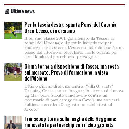
📰 Ultime news
Per la fascia destra spunta Ponsi del Catania.
Urso-Lecco, ora ci siamo
Il terzino classe 2001, già allenato da Tesser ai
tempi del Modena, è il profilo individuato per
rinforzare gli esterni. L'esterno italo-danese è a un
passo dal ritorno in bluceleste, ma le operazioni
con i lombardi potrebbero proseguire.
Girma torna a disposizione di Tesser, ma resta
sul mercato. Prove di formazione in vista
dell’Alcione
Ultimo giorno di allenamenti al "Villa Granata"
Training Centre sotto lo sguardo attento del nuovo
dg Marroccu. Sabato amichevole contro un
avversario di pari categoria a Cavola, ma non sarà
l'ultima: mercoledì 12 agosto possibile test ad
Arceto.
Transcoop torna sulla maglia della Reggiana:
rinnovata la partnership con il club granata