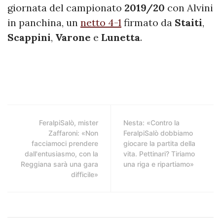
giornata del campionato
2019/20
con Alvini
in panchina, un
netto 4-1
firmato da
Staiti
,
Scappini
,
Varone
e
Lunetta
.
FeralpiSalò, mister
Nesta: «Contro la
Zaffaroni: «Non
FeralpiSalò dobbiamo
facciamoci prendere
giocare la partita della
dall'entusiasmo, con la
vita. Pettinari? Tiriamo
Reggiana sarà una gara
una riga e ripartiamo»
difficile»