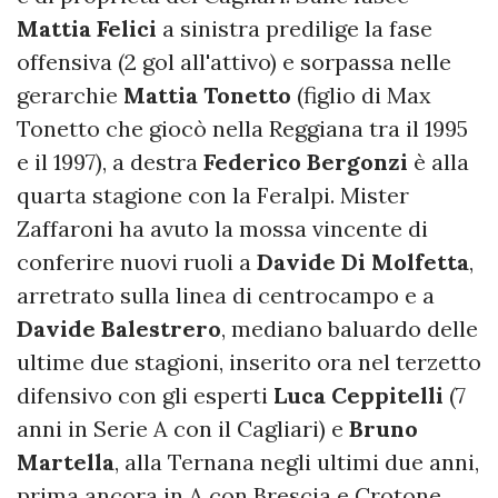
Mattia
Felici
a sinistra predilige la fase
offensiva (2 gol all'attivo) e sorpassa nelle
gerarchie
Mattia
Tonetto
(figlio di Max
Tonetto che giocò nella Reggiana tra il 1995
e il 1997), a destra
Federico
Bergonzi
è alla
quarta stagione con la Feralpi. Mister
Zaffaroni ha avuto la mossa vincente di
conferire nuovi ruoli a
Davide Di Molfetta
,
arretrato sulla linea di centrocampo e a
Davide Balestrero
, mediano baluardo delle
ultime due stagioni, inserito ora nel terzetto
difensivo con gli esperti
Luca Ceppitelli
(7
anni in Serie A con il Cagliari) e
Bruno
Martella
, alla Ternana negli ultimi due anni,
prima ancora in A con Brescia e Crotone.