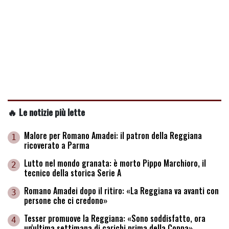
🔥 Le notizie più lette
Malore per Romano Amadei: il patron della Reggiana
1
ricoverato a Parma
Lutto nel mondo granata: è morto Pippo Marchioro, il
2
tecnico della storica Serie A
Romano Amadei dopo il ritiro: «La Reggiana va avanti con
3
persone che ci credono»
Tesser promuove la Reggiana: «Sono soddisfatto, ora
4
un'ultima settimana di carichi prima della Coppa»