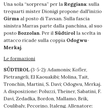
Una sola “sorpresa” per la
Reggiana
: sulla
trequarti mister Dionigi propone dall'inizio
Girma
al posto di Tavsan. Sulla fascia
sinistra Marras parte dalla panchina, al suo
posto
Bozzolan
. Per il
Südtirol
la scelta in
attacco ricade sulla coppia
Odogwu
-
Merkaj
.
Le formazioni
SÜDTIROL
(3-5-2): Adamonis; Kofler,
Pietrangeli, El Kaouakibi; Molina, Tait,
Tronchin, Martini, S. Davi; Odogwu, Merkaj.
A disposizione: Poluzzi, Theiner, Sabatini, F.
Davi, Zedadka, Bordon, Mallamo, Brik,
Coulibaly, Pecorino, Italeng. Allenatore: