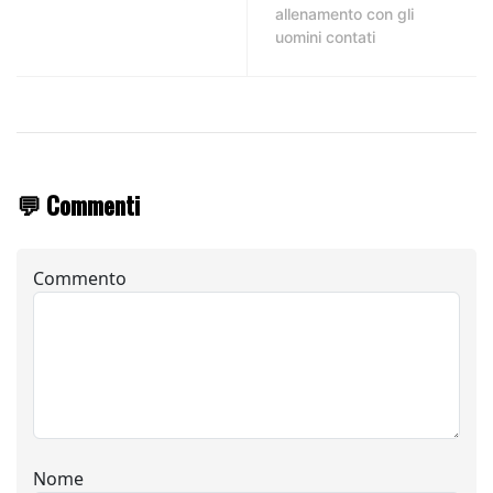
allenamento con gli
uomini contati
💬 Commenti