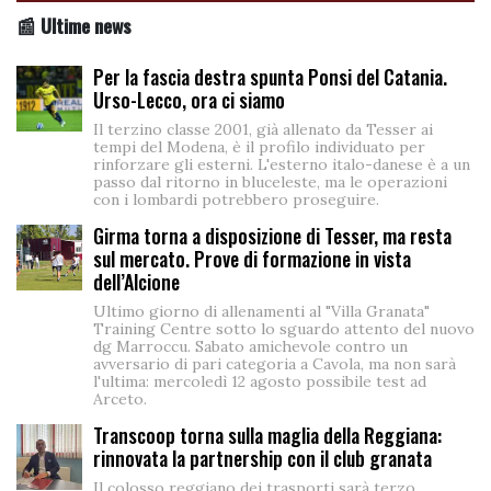
📰 Ultime news
Per la fascia destra spunta Ponsi del Catania.
Urso-Lecco, ora ci siamo
Il terzino classe 2001, già allenato da Tesser ai
tempi del Modena, è il profilo individuato per
rinforzare gli esterni. L'esterno italo-danese è a un
passo dal ritorno in bluceleste, ma le operazioni
con i lombardi potrebbero proseguire.
Girma torna a disposizione di Tesser, ma resta
sul mercato. Prove di formazione in vista
dell’Alcione
Ultimo giorno di allenamenti al "Villa Granata"
Training Centre sotto lo sguardo attento del nuovo
dg Marroccu. Sabato amichevole contro un
avversario di pari categoria a Cavola, ma non sarà
l'ultima: mercoledì 12 agosto possibile test ad
Arceto.
Transcoop torna sulla maglia della Reggiana:
rinnovata la partnership con il club granata
Il colosso reggiano dei trasporti sarà terzo