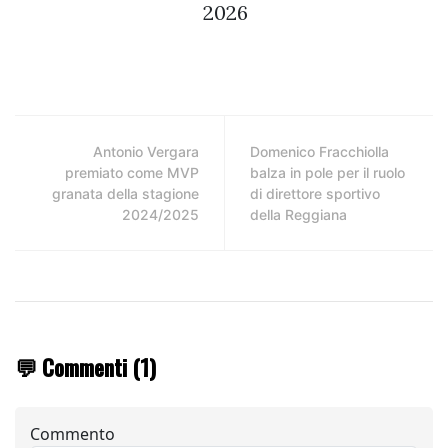
2026
Antonio Vergara
Domenico Fracchiolla
premiato come MVP
balza in pole per il ruolo
granata della stagione
di direttore sportivo
2024/2025
della Reggiana
💬 Commenti (1)