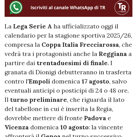
La
Lega Serie A
ha ufficializzato oggi il
calendario per la stagione sportiva 2025/26,
compresa la
Coppa Italia Frecciarossa
, che
vedrà tra i protagonisti anche la
Reggiana
a
partire dai
trentaduesimi di finale
. I
granata di Dionigi debutteranno in trasferta
contro l'
Empoli
domenica
17 agosto
, salvo
eventuali anticipi o posticipi di 24 o 48 ore.
Il
turno preliminare
, che riguarda il lato
del tabellone in cui è inserita la Regia,
dovrebbe mettere di fronte
Padova
e
Vicenza
domenica
10 agosto
: la vincente
affronterà il
Genoa
nel turno successivo.