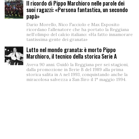
Il ricordo di Pippo Marchioro nelle parole dei
suoi ragazzi: «Persona fantastica, un secondo
papà»
Dario Morello, Nico Facciolo e Max Esposito
ricordano l’allenatore che ha portato la Reggiana
nell’olimpo del calcio italiano: «Ha fatto innamorare
tantissima gente dei granata»
Lutto nel mondo granata: è morto Pippo
Marchioro, il tecnico della storica Serie A
Aveva 90 anni. Guidò la Reggiana per sei stagioni,
dalla promozione in Serie B del 1989 alla prima
storica salita in A nel 1993, conquistando anche la
miracolosa salvezza a San Siro il 1° maggio 1994.