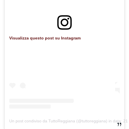
Visualizza questo post su Instagram
Un post condiviso da TuttoReggiana (@tuttoreggiana)
in data:
21