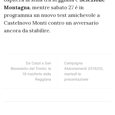
Montagna
, mentre sabato 27 è in
programma un nuovo test amichevole a
Castelnovo Monti contro un avversario
ancora da stabilire.
Da Carpi a San
Campagna
Benedetto del Tronto: le
Abbonamenti 2019/20,
19 trasferte della
martedì la
Reggiana
presentazione