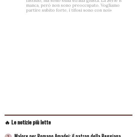
fastidio, ma sono sulla strada giusta. La Serie B
manca, però non sono preoccupato. Vogliamo
partire subito forte, i tifosi sono con noi»
🔥 Le notizie più lette
Malore per Romano Amadei: il patron della Reggiana