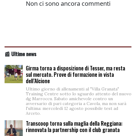
📰 Ultime news
Girma torna a disposizione di Tesser, ma resta
sul mercato. Prove di formazione in vista
dell’Alcione
Ultimo giorno di allenamenti al "Villa Granata"
Training Centre sotto lo sguardo attento del nuovo
dg Marroccu. Sabato amichevole contro un
avversario di pari categoria a Cavola, ma non sarà
l'ultima: mercoledì 12 agosto possibile test ad
Arceto.
Transcoop torna sulla maglia della Reggiana:
rinnovata la partnership con il club granata