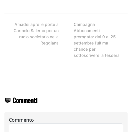
Amadei apre le porte a
Campagna
Carmelo Salerno per un
Abbonamenti
ruolo societario nella
prorogata: dal 9 al 25
Reggiana
settembre l'ultima
chance per
sottoscrivere la tessera
💬 Commenti