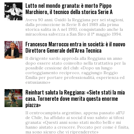
Lutto nel mondo granata: è morto Pippo
Marchioro, il tecnico della storica Serie A
Aveva 90 anni. Guidò la Reggiana per sei stagioni,
dalla promozione in Serie B del 1989 alla prima
storica salita in A nel 1993, conquistando anche la
miracolosa salvezza a San Siro il 1° maggio 1994.
Francesco Marroccu entra in società: è il nuovo
Direttore Generale dell’Area Tecnica
Il dirigente sardo approda alla Reggiana un anno
dopo essere stato coinvolto nella trattativa per la
possibile cessione del club: «Dopo un lungo
corteggiamento reciproco, raggiungo Reggio
Emilia per portare professionalità, esperienza ed
entusiasmo»
Reinhart saluta la Reggiana: «Siete stati la mia
casa. Tornerete dove merita questa enorme
piazza»
Il centrocampista argentino, appena passato all'U
de Chile, ha affidato ai social il suo saluto ai tifosi
granata: «Questi anni sono stati molto belli e mi
hanno aiutato a crescere. Peccato per come è finita,
ma sono sicuro che vi riprenderete»