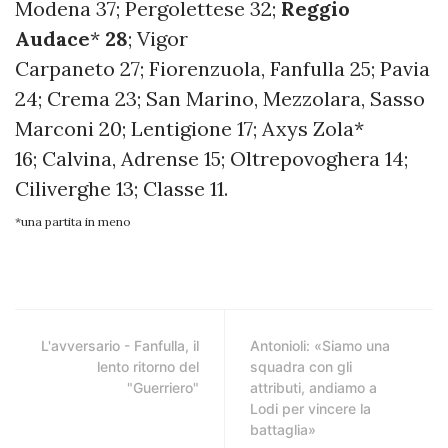
Modena 37; Pergolettese 32;
Reggio
Audace
*
28
; Vigor
Carpaneto
27; Fiorenzuola, Fanfulla 25; Pavia
24; Crema 23; San Marino, Mezzolara, Sasso
Marconi 20; Lentigione 17; Axys Zola*
16; Calvina, Adrense 15; Oltrepovoghera 14;
Ciliverghe 13; Classe 11.
*una partita in meno
L'avversario - Fanfulla, il
Antonioli: «Siamo una
lento ritorno del
squadra con gli
"Guerriero"
attributi, andiamo a
Lodi per vincere la
battaglia»