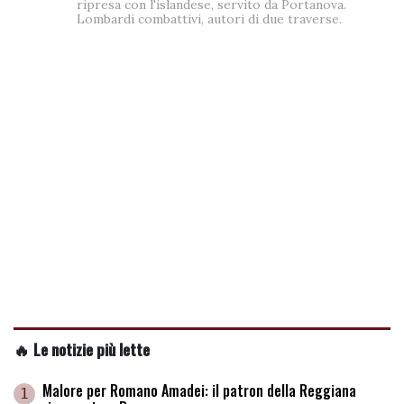
ripresa con l'islandese, servito da Portanova.
Lombardi combattivi, autori di due traverse.
🔥 Le notizie più lette
Malore per Romano Amadei: il patron della Reggiana
1