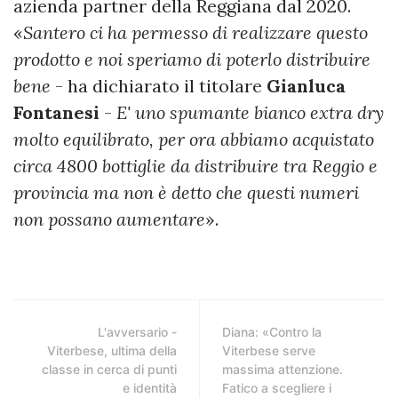
azienda partner della Reggiana dal 2020.
«
Santero ci ha permesso di realizzare questo
prodotto e noi speriamo di poterlo distribuire
bene
- ha dichiarato il titolare
Gianluca
Fontanesi
-
E' uno spumante bianco extra dry
molto equilibrato, per ora abbiamo acquistato
circa 4800 bottiglie da distribuire tra Reggio e
provincia ma non è detto che questi numeri
non possano aumentare
».
L'avversario -
Diana: «Contro la
Viterbese, ultima della
Viterbese serve
classe in cerca di punti
massima attenzione.
e identità
Fatico a scegliere i