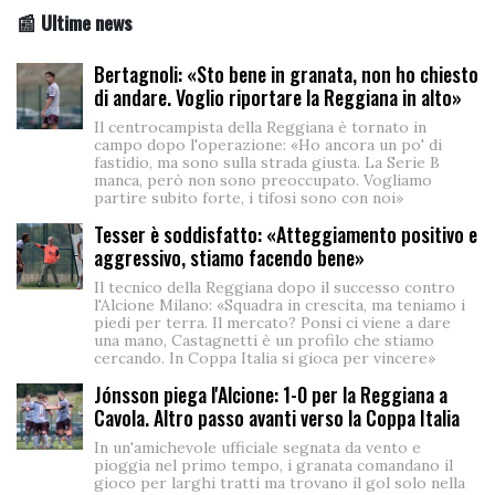
📰 Ultime news
Bertagnoli: «Sto bene in granata, non ho chiesto
di andare. Voglio riportare la Reggiana in alto»
Il centrocampista della Reggiana è tornato in
campo dopo l'operazione: «Ho ancora un po' di
fastidio, ma sono sulla strada giusta. La Serie B
manca, però non sono preoccupato. Vogliamo
partire subito forte, i tifosi sono con noi»
Tesser è soddisfatto: «Atteggiamento positivo e
aggressivo, stiamo facendo bene»
Il tecnico della Reggiana dopo il successo contro
l'Alcione Milano: «Squadra in crescita, ma teniamo i
piedi per terra. Il mercato? Ponsi ci viene a dare
una mano, Castagnetti è un profilo che stiamo
cercando. In Coppa Italia si gioca per vincere»
Jónsson piega l'Alcione: 1-0 per la Reggiana a
Cavola. Altro passo avanti verso la Coppa Italia
In un'amichevole ufficiale segnata da vento e
pioggia nel primo tempo, i granata comandano il
gioco per larghi tratti ma trovano il gol solo nella