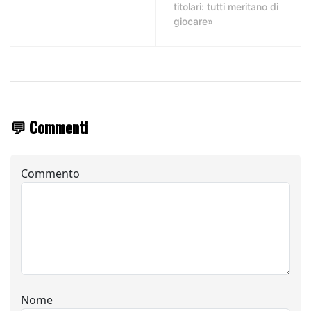
titolari: tutti meritano di
giocare»
💬 Commenti