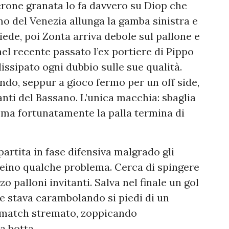
ierone granata lo fa davvero su Diop che
emo del Venezia allunga la gamba sinistra e
iede, poi Zonta arriva debole sul pallone e
nel recente passato l’ex portiere di Pippo
dissipato ogni dubbio sulle sue qualità.
ndo, seppur a gioco fermo per un off side,
vanti del Bassano. L’unica macchia: sbaglia
, ma fortunatamente la palla termina di
rtita in fase difensiva malgrado gli
creino qualche problema. Cerca di spingere
 palloni invitanti. Salva nel finale un gol
he stava carambolando si piedi di un
l match stremato, zoppicando
 botta...