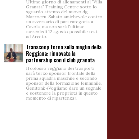
Ultimo giorno di allenamenti al "Villa
Granata" Training Centre sotto lo
sguardo attento del nuovo dg
Marroccu. Sabato amichevole contro
un avversario di pari categoria a
Cavola, ma non sarà l'ultima:
mercoledì 12 agosto possibile test
ad Arceto.
Transcoop torna sulla maglia della
Reggiana: rinnovata la
partnership con il club granata
Il colosso reggiano dei trasporti
sarà terzo sponsor frontale della
prima squadra maschile e secondo
sponsor della formazione femminile.
Genitoni: «Vogliamo dare un segnale
e sostenere la proprietà in questo
momento di ripartenza».