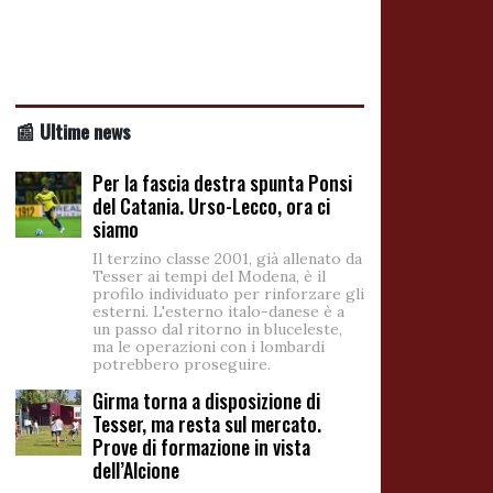
📰 Ultime news
Per la fascia destra spunta Ponsi
del Catania. Urso-Lecco, ora ci
siamo
Il terzino classe 2001, già allenato da
Tesser ai tempi del Modena, è il
profilo individuato per rinforzare gli
esterni. L'esterno italo-danese è a
un passo dal ritorno in bluceleste,
ma le operazioni con i lombardi
potrebbero proseguire.
Girma torna a disposizione di
Tesser, ma resta sul mercato.
Prove di formazione in vista
dell’Alcione